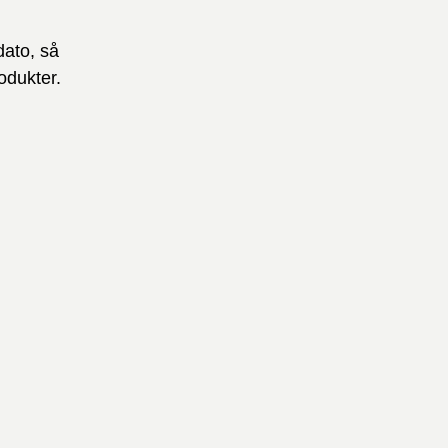
dato, så
odukter.