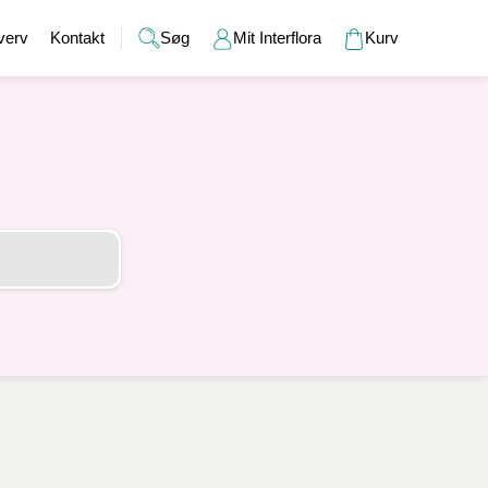
verv
Kontakt
Søg
Mit Interflora
Kurv
Gaver
Alkohol
Bryllup
Gavekort
r
Barselsgaver
Champagne og bobler
Brudebuketter
Bamser
Gaveideer til ham
Spiritus
Bryllupsgaver
Hudpleje
Gaveideer til hende
Vin
Bryllupsdage
Duftlys
Indflyttergaver
Øl
Vaser
Værtindegaver