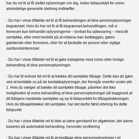
har du ret til at få slettet oplysninger om dig, inden tidspunktet for vores
almindelige generelle sletning indtræffer.
- Du har i visse tilfælde ret til at få behandlingen af dine personoplysninger
begrænset. Hvis du har ret til at få begrænset behandlingen, må vi
fremover kun behandle oplysningerne – bortset fra opbevaring – med dit
samtykke, eller med henblik på at retskrav kan fastlægges, gøres
gældende eller forsvares, eller for at beskytte en person eller vigtige
samfundsinteresser.
- Du har i visse tilfælde ret til at gøre indsigelse mod vores eller lovlige
behandling af dine personoplysninger.
- Du har til enhver tid ret til at trække dit samtykke tilbage. Dette kan du gøre
ved at kontakte os på de kontaktoplysninger, der fremgår ovenfor under pkt.
1. Hvis du vælger at trække dit samtykke tilbage, påvirker det ikke
lovligheden af vores behandling af dine personoplysninger på baggrund af
dit tidligere meddelte samtykke og op til tidspunktet for tilbagetrækningen.
Hvis du tilbagetrækker dit samtykke, har det derfor først virkning fra dette
tidspunkt.
- Du har i visse tilfælde ret til ikke at være genstand for afgørelser, der alene
baseres på automatisk behandling, herunder profilering
- Du har i visse tilfælde ret til at modtage dine personoplysninger i et