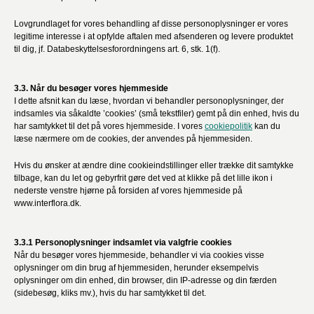
Lovgrundlaget for vores behandling af disse personoplysninger er vores
legitime interesse i at opfylde aftalen med afsenderen og levere produktet
til dig, jf. Databeskyttelsesforordningens art. 6, stk. 1(f).
3.3. Når du besøger vores hjemmeside
I dette afsnit kan du læse, hvordan vi behandler personoplysninger, der
indsamles via såkaldte ’cookies’ (små tekstfiler) gemt på din enhed, hvis du
har samtykket til det på vores hjemmeside. I vores
cookiepolitik
kan du
læse nærmere om de cookies, der anvendes på hjemmesiden.
Hvis du ønsker at ændre dine cookieindstillinger eller trække dit samtykke
tilbage, kan du let og gebyrfrit gøre det ved at klikke på det lille ikon i
nederste venstre hjørne på forsiden af vores hjemmeside på
www.interflora.dk.
3.3.1 Personoplysninger indsamlet via valgfrie cookies
Når du besøger vores hjemmeside, behandler vi via cookies visse
oplysninger om din brug af hjemmesiden, herunder eksempelvis
oplysninger om din enhed, din browser, din IP-adresse og din færden
(sidebesøg, kliks mv.), hvis du har samtykket til det.