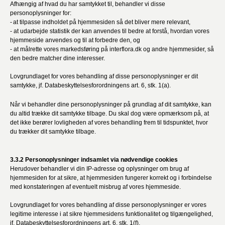
Afhængig af hvad du har samtykket til, behandler vi disse
personoplysninger for:
- at tilpasse indholdet på hjemmesiden så det bliver mere relevant,
- at udarbejde statistik der kan anvendes til bedre at forstå, hvordan vores
hjemmeside anvendes og til at forbedre den, og
- at målrette vores markedsføring på interflora.dk og andre hjemmesider, så
den bedre matcher dine interesser.
Lovgrundlaget for vores behandling af disse personoplysninger er dit
samtykke, jf. Databeskyttelsesforordningens art. 6, stk. 1(a).
Når vi behandler dine personoplysninger på grundlag af dit samtykke, kan
du altid trække dit samtykke tilbage. Du skal dog være opmærksom på, at
det ikke berører lovligheden af vores behandling frem til tidspunktet, hvor
du trækker dit samtykke tilbage.
3.3.2 Personoplysninger indsamlet via nødvendige cookies
Herudover behandler vi din IP-adresse og oplysninger om brug af
hjemmesiden for at sikre, at hjemmesiden fungerer korrekt og i forbindelse
med konstateringen af eventuelt misbrug af vores hjemmeside.
Lovgrundlaget for vores behandling af disse personoplysninger er vores
legitime interesse i at sikre hjemmesidens funktionalitet og tilgængelighed,
jf. Databeskyttelsesforordningens art. 6, stk. 1(f).