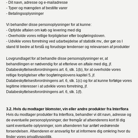
- Dit navn, adresse og e-mailadresse
- Typer og mængden af bestilte varer
- Betalingsoplysninger
Vi behandler disse personoplysninger for at kunne:
- Opfylde aftalen om køb og levering med dig
- Overholde vores retlige forpligtelser efter bogføringsloven.
- Udvikle vores forretning ved udarbejdelse af statistik mv., der gør os I
stand til bedre at forstå og forudsige tendenser og relevansen af produkter
Lovgrundlaget for at behandle disse personoplysninger er, at
behandlingen er nødvendig for at efterleve en aftale med dig, jf.
Databeskyttelsesforordningens art. 6, stk. 1(b), for at overholde vores
retlige forpligtelser efter bogføringslovens kapitel 5, jf.
Databeskyttelsesforordningens art. 6, stk. 1(c) og for at kunne forfølge vores
legitime interesser i at udvikle vores forretning, jf.
Databeskyttelsesforordningens art. 6, stk. 1(f).
3.2. Hvis du modtager blomster, vin eller andre produkter fra Interflora
Hvis du modtager produkter fra Interflora, behandler vi dit navn, adresse og
de eventuelle personoplysninger, der fremgår af afsenderens kort til dig
samt eventuelle oplysninger, som afsenderen har anført vedrørende
forsendelsen. Afsenderen er ansvarlig for at informere dig omkring hvor du
finder vores privatlivspolitik.