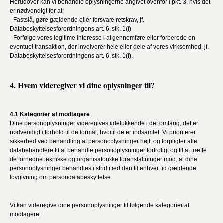
Herudover kan vi behandle oplysningerne angivet ovenfor i pkt. 3, hvis det
er nødvendigt for at:
- Fastslå, gøre gældende eller forsvare retskrav, jf.
Databeskyttelsesforordningens art. 6, stk. 1(f)
- Forfølge vores legitime interesse i at gennemføre eller forberede en
eventuel transaktion, der involverer hele eller dele af vores virksomhed, jf.
Databeskyttelsesforordningens art. 6, stk. 1(f).
4. Hvem videregiver vi dine oplysninger til?
4.1 Kategorier af modtagere
Dine personoplysninger videregives udelukkende i det omfang, det er
nødvendigt i forhold til de formål, hvortil de er indsamlet. Vi prioriterer
sikkerhed ved behandling af personoplysninger højt, og forpligter alle
databehandlere til at behandle personoplysninger fortroligt og til at træffe
de fornødne tekniske og organisatoriske foranstaltninger mod, at dine
personoplysninger behandles i strid med den til enhver tid gældende
lovgivning om persondatabeskyttelse.
Vi kan videregive dine personoplysninger til følgende kategorier af
modtagere: