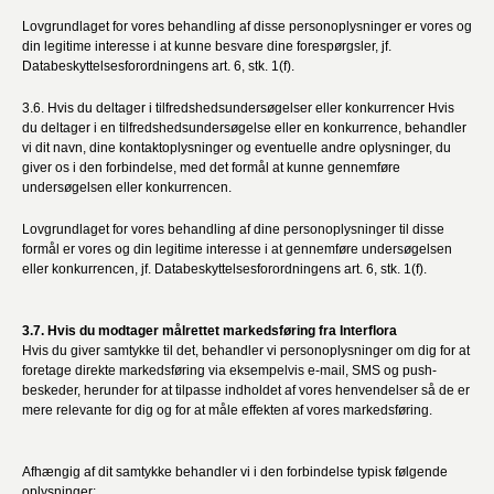
Lovgrundlaget for vores behandling af disse personoplysninger er vores og
din legitime interesse i at kunne besvare dine forespørgsler, jf.
Databeskyttelsesforordningens art. 6, stk. 1(f).
3.6. Hvis du deltager i tilfredshedsundersøgelser eller konkurrencer Hvis
du deltager i en tilfredshedsundersøgelse eller en konkurrence, behandler
vi dit navn, dine kontaktoplysninger og eventuelle andre oplysninger, du
giver os i den forbindelse, med det formål at kunne gennemføre
undersøgelsen eller konkurrencen.
Lovgrundlaget for vores behandling af dine personoplysninger til disse
formål er vores og din legitime interesse i at gennemføre undersøgelsen
eller konkurrencen, jf. Databeskyttelsesforordningens art. 6, stk. 1(f).
3.7. Hvis du modtager målrettet markedsføring fra Interflora
Hvis du giver samtykke til det, behandler vi personoplysninger om dig for at
foretage direkte markedsføring via eksempelvis e-mail, SMS og push-
beskeder, herunder for at tilpasse indholdet af vores henvendelser så de er
mere relevante for dig og for at måle effekten af vores markedsføring.
Afhængig af dit samtykke behandler vi i den forbindelse typisk følgende
oplysninger: