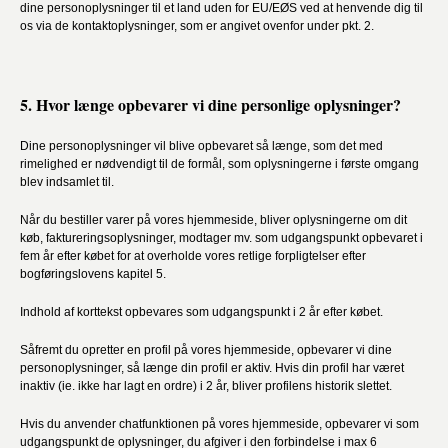
dine personoplysninger til et land uden for EU/EØS ved at henvende dig til
os via de kontaktoplysninger, som er angivet ovenfor under pkt. 2.
5. Hvor længe opbevarer vi dine personlige oplysninger?
Dine personoplysninger vil blive opbevaret så længe, som det med
rimelighed er nødvendigt til de formål, som oplysningerne i første omgang
blev indsamlet til.
Når du bestiller varer på vores hjemmeside, bliver oplysningerne om dit
køb, faktureringsoplysninger, modtager mv. som udgangspunkt opbevaret i
fem år efter købet for at overholde vores retlige forpligtelser efter
bogføringslovens kapitel 5.
Indhold af korttekst opbevares som udgangspunkt i 2 år efter købet.
Såfremt du opretter en profil på vores hjemmeside, opbevarer vi dine
personoplysninger, så længe din profil er aktiv. Hvis din profil har været
inaktiv (ie. ikke har lagt en ordre) i 2 år, bliver profilens historik slettet.
Hvis du anvender chatfunktionen på vores hjemmeside, opbevarer vi som
udgangspunkt de oplysninger, du afgiver i den forbindelse i max 6