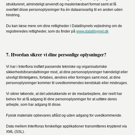
struktureret, almindeligt anvendt og maskinlæsbart format samt at få
overført disse personoplysninger fra én dataansvarlig til en anden uden
hindring.
Du kan læse mere om dine rettigheder i Datatilsynets vejledning om de
registreredes rettigheder, som du finder på
www.datatilsynet.dk
7. Hvordan sikrer vi dine personlige oplysninger?
Vi har i Interflora indført passende tekniske og organisatoriske
sikkerhedsforanstaltninger mod, at dine personoplysninger hændeligt eller
ulovligt tilintetgøres, fortabes, ændres eller forringes samt mod, at dine
personoplysninger kommer til uvedkommendes kendskab eller misbruges.
Vi sikrer løbende, at det udelukkende er de medarbejdere, der reelt har
behov for at få adgang til dine personoplysninger for at udføre deres
arbejde, som har adgang til disse.
Fysisk materiale opbevares aflåst og uden adgang for uvedkommende.
Data mellem Interfloras forskellige applikationer transmitteres krypteret via
XML (SSL).