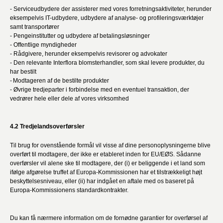
- Serviceudbydere der assisterer med vores forretningsaktiviteter, herunder
eksempelvis IT-udbydere, udbydere af analyse- og profileringsværktøjer
samt transportører
- Pengeinstitutter og udbydere af betalingsløsninger
- Offentlige myndigheder
- Rådgivere, herunder eksempelvis revisorer og advokater
- Den relevante Interflora blomsterhandler, som skal levere produkter, du
har bestilt
- Modtageren af de bestilte produkter
- Øvrige tredjeparter i forbindelse med en eventuel transaktion, der
vedrører hele eller dele af vores virksomhed
4.2 Tredjelandsoverførsler
Til brug for ovenstående formål vil visse af dine personoplysningerne blive
overført til modtagere, der ikke er etableret inden for EU/EØS. Sådanne
overførsler vil alene ske til modtagere, der (i) er beliggende i et land som
ifølge afgørelse truffet af Europa-Kommissionen har et tilstrækkeligt højt
beskyttelsesniveau, eller (ii) har indgået en aftale med os baseret på
Europa-Kommissionens standardkontrakter.
Du kan få nærmere information om de fornødne garantier for overførsel af