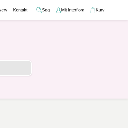
verv
Kontakt
Søg
Mit Interflora
Kurv
Gaver
Alkohol
Bryllup
Gavekort
r
Barselsgaver
Champagne og bobler
Brudebuketter
Bamser
Gaveideer til ham
Spiritus
Bryllupsgaver
Hudpleje
Gaveideer til hende
Vin
Bryllupsdage
Duftlys
Indflyttergaver
Øl
Vaser
Værtindegaver