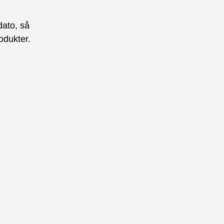
dato, så
odukter.