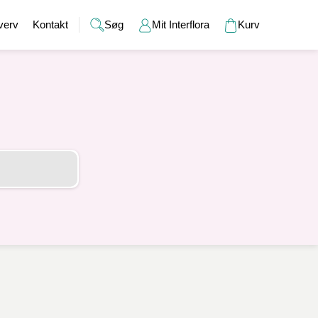
verv
Kontakt
Søg
Mit Interflora
Kurv
Gaver
Alkohol
Bryllup
Gavekort
r
Barselsgaver
Champagne og bobler
Brudebuketter
Bamser
Gaveideer til ham
Spiritus
Bryllupsgaver
Hudpleje
Gaveideer til hende
Vin
Bryllupsdage
Duftlys
Indflyttergaver
Øl
Vaser
Værtindegaver