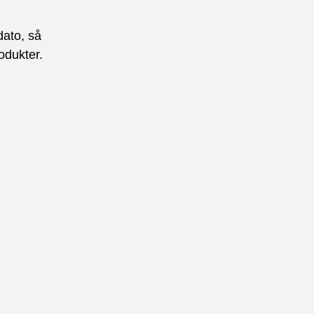
dato, så
odukter.