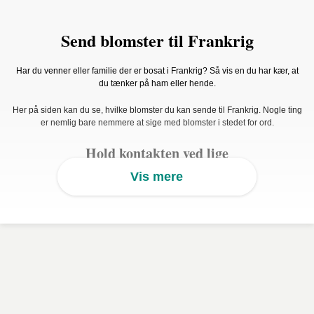
Send blomster til Frankrig
Har du venner eller familie der er bosat i Frankrig? Så vis en du har kær, at
du tænker på ham eller hende.
Her på siden kan du se, hvilke blomster du kan sende til Frankrig. Nogle ting
er nemlig bare nemmere at sige med blomster i stedet for ord.
Hold kontakten ved lige
Vis mere
Når man bor i hver sit land, kan det være svært at holde kontakten på daglig
basis. Man skal oftest planlægge i bedre tid at få set hinanden/ringet
sammen, men det skal ikke stoppe dig i at vise, at du holder af det menneske.
Interflora har gjort det nemt for dig at vise i hverdagen, at du holder af dem
omkring, også når de bor i Frankrig. Vi har nemlig international
blomsterlevering, hvor vi samarbejder med lokale florister, der kender til
blomstertraditionerne i flere lande, blandt andet Frankrig. Så du kan trygt
holde kontakten ved lige med venner og familie i Frankrig ved at sende dem
en buket blomster via Interflora.