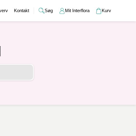
verv
Kontakt
Søg
Mit Interflora
Kurv
Gaver
Alkohol
Bryllup
Gavekort
r
Barselsgaver
Champagne og bobler
Brudebuketter
Bamser
Gaveideer til ham
Spiritus
Bryllupsgaver
Hudpleje
Gaveideer til hende
Vin
Bryllupsdage
Duftlys
Indflyttergaver
Øl
Vaser
Værtindegaver