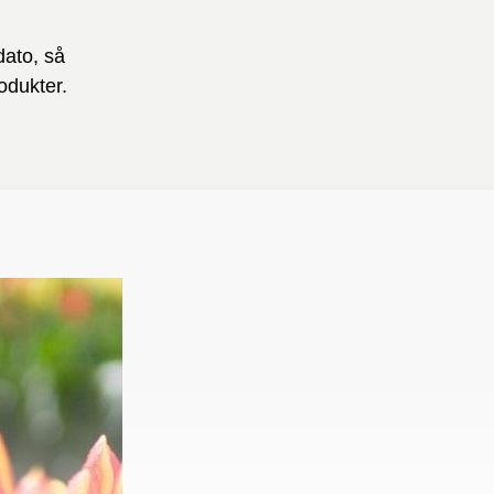
dato, så
odukter.