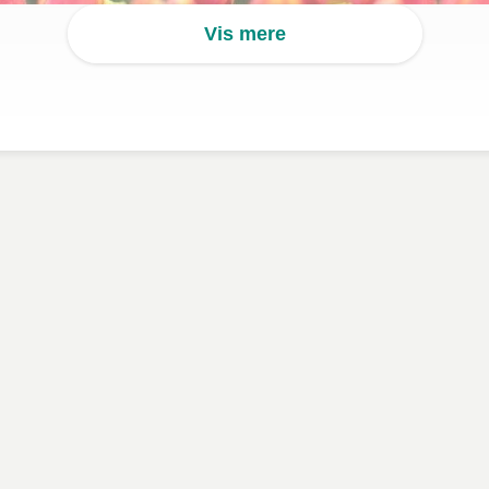
Vis mere
Send blomster til en, du har kær
 de store blomsterlande, og landet står i fuldt flor om foråret. Med Inte
lomster året rundt, uanset om det er til en ven, kæreste eller familie
også sende tulipaner i nationalfarverne på nationaldagen d. 30. april.