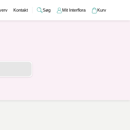
verv
Kontakt
Søg
Mit Interflora
Kurv
Gaver
Alkohol
Bryllup
Gavekort
r
Barselsgaver
Champagne og bobler
Brudebuketter
Bamser
Gaveideer til ham
Spiritus
Bryllupsgaver
Hudpleje
Gaveideer til hende
Vin
Bryllupsdage
Duftlys
Indflyttergaver
Øl
Vaser
Værtindegaver