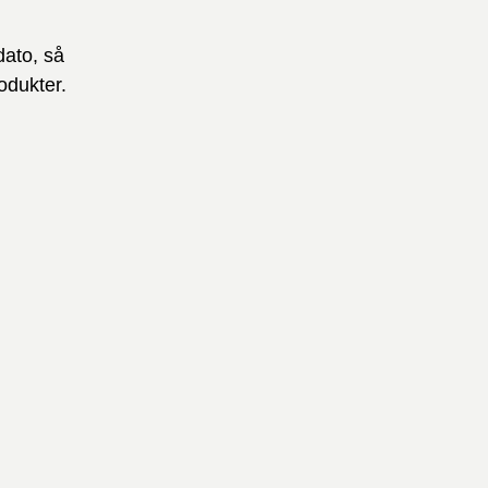
dato, så
odukter.