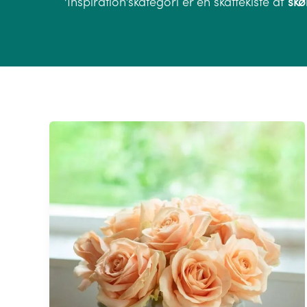
‘Inspiration’skategori er en skattekiste af
skø