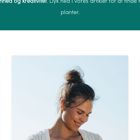
nhed og kreativitet
. Dyk ned i vores artikler for at find
planter.