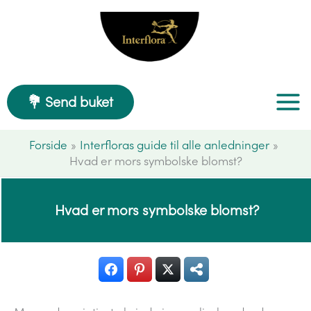
Gå
til
indholdet
💐 Send buket
Forside
Interfloras guide til alle anledninger
Hvad er mors symbolske blomst?
Hvad er mors symbolske blomst?