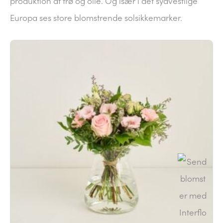
produktion af frø og olie. Og især i det sydvestlige
Europa ses store blomstrende solsikkemarker.