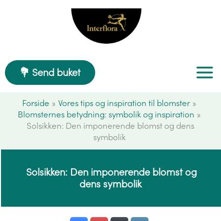
Gå
til
indholdet
💐 Send buket
Forside
Vores tips og inspiration til blomster
Blomsternes betydning: symbolik og inspiration
Solsikken: Den imponerende blomst og dens
symbolik
Solsikken: Den imponerende blomst og
dens symbolik