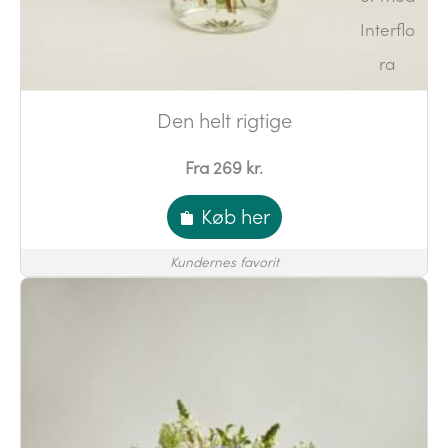
Den helt rigtige
Fra 269 kr.
Køb her
Kundernes favorit