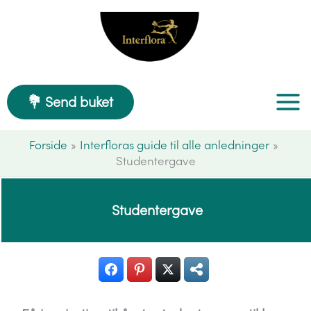
Gå
til
indholdet
💐 Send buket
Forside
Interfloras guide til alle anledninger
Studentergave
Studentergave