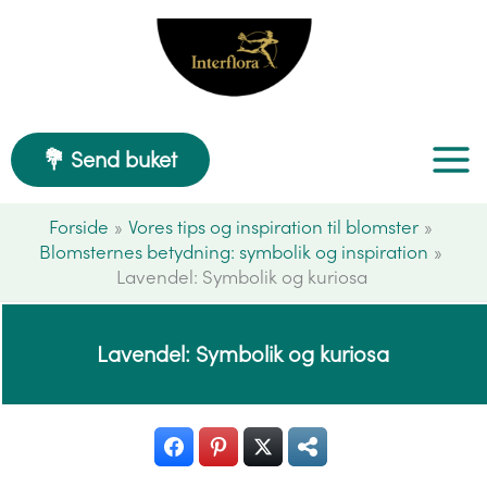
Gå
til
indholdet
💐 Send buket
Forside
Vores tips og inspiration til blomster
Blomsternes betydning: symbolik og inspiration
Lavendel: Symbolik og kuriosa
Lavendel: Symbolik og kuriosa