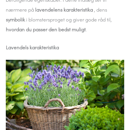
beroligende egenskaber. I dette indlæg ser vi
nærmere på
lavendelens
karakteristika
, dens
symbolik
i blomstersproget og giver gode råd til,
hvordan du passer den bedst muligt
.
Lavendels karakteristika