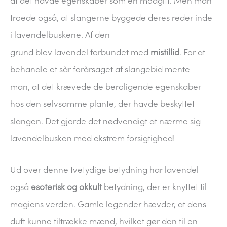
at det havde egenskaber som en modgift. Men man
troede også, at slangerne byggede deres reder inde
i lavendelbuskene. Af den
grund blev lavendel forbundet med
mistillid
. For at
behandle et sår forårsaget af slangebid mente
man, at det krævede de beroligende egenskaber
hos den selvsamme plante, der havde beskyttet
slangen. Det gjorde det nødvendigt at nærme sig
lavendelbusken med ekstrem forsigtighed!
Ud over denne tvetydige betydning har lavendel
også
esoterisk og okkult
betydning, der er knyttet til
magiens verden. Gamle legender hævder, at dens
duft kunne tiltrække mænd, hvilket gør den til en