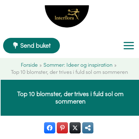
Gå
til
indholdet
💐 Send buket
Forside
Sommer: Ideer og inspiration
Top 10 blomster, der trives i fuld sol om sommeren
Top 10 blomster, der trives i fuld sol om
sommeren