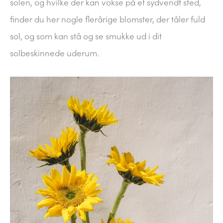
solen, og hvilke der kan vokse på et sydvendt sted,
finder du her nogle flerårige blomster, der tåler fuld
sol, og som kan stå og se smukke ud i dit
solbeskinnede uderum.