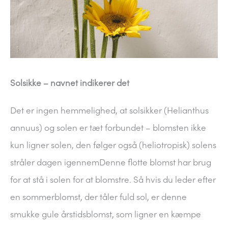
Solsikke – navnet indikerer det
Det er ingen hemmelighed, at solsikker (Helianthus
annuus) og solen er tæt forbundet – blomsten ikke
kun ligner solen, den følger også (heliotropisk) solens
stråler dagen igennemDenne flotte blomst har brug
for at stå i solen for at blomstre. Så hvis du leder efter
en sommerblomst, der tåler fuld sol, er denne
smukke gule årstidsblomst, som ligner en kæmpe