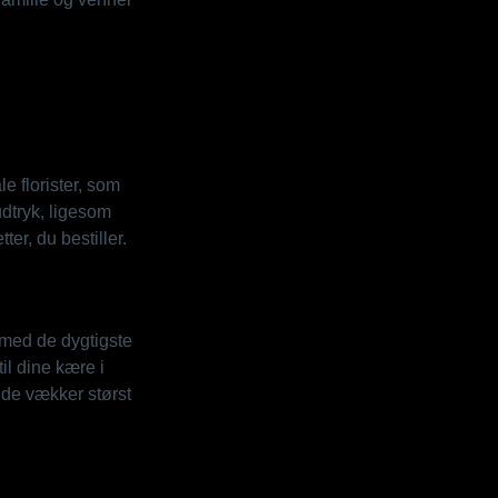
e florister, som
udtryk, ligesom
er, du bestiller.
n med de dygtigste
il dine kære i
å de vækker størst