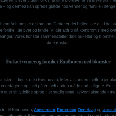
ageren. Det er vigtigt for os, at dine blomster er så friske som mu
 – og dermed kan sprede glæde hos venner og familie i længer
 hvornår blomster er i sæson. Derfor er det heller ikke altid de
de forskellige byer og lande. Vi går aldrig på kompromis med kval
eringer. Vores florister sammensætter dine buketter og blomster, 
dine ønsker.
Forkæl venner og familie i Eindhoven med blomster
mster til dine kære i Eindhoven, føles afstanden mellem jer pl
 mærkedagene og livet på en helt anden måde end tidligere. En 
n taler sit tydelige sprog. I er stadig tætte, selvom afstanden mel
ter til Eindhoven,
Amsterdam
,
Rotterdam
,
Den Haag
og
Utrecht
lomsterlevering. Blomsterleveringen er populær, da den hjælper 