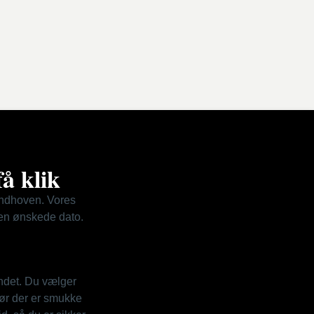
å klik
Eindhoven. Vores
 den ønskede dato.
andet. Du vælger
før der er smukke