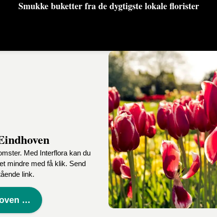
Smukke buketter fra de dygtigste lokale florister
 Eindhoven
omster. Med Interflora kan du
det mindre med få klik. Send
ående link.
Bestil din hilsen til Eindhoven her