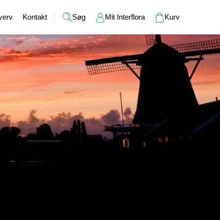
verv
Kontakt
Søg
Mit Interflora
Kurv
Gaver
Alkohol
Bryllup
Gavekort
r
Barselsgaver
Champagne og bobler
Brudebuketter
Bamser
Gaveideer til ham
Spiritus
Bryllupsgaver
Hudpleje
Gaveideer til hende
Vin
Bryllupsdage
Duftlys
Indflyttergaver
Øl
Vaser
Værtindegaver