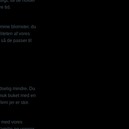
ligt, så de holder
e tid.
 samme blomster, du
iteten af vores
så de passer til
udselig mindre. Du
smuk buket med en
lem jer er stor.
med vores
familie og venner