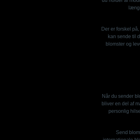
du holder af modt
længe
Der er forskel på,
kan sende til 
blomster og lev
Når du sender blo
bliver en del af
personlig hilse
Send bloms
internationale b