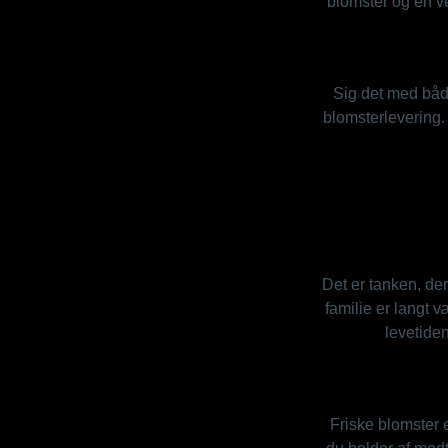
blomster og en ven
Sig det med både 
blomsterlevering.
Det er tanken, de
familie er langt v
levetide
Friske blomster 