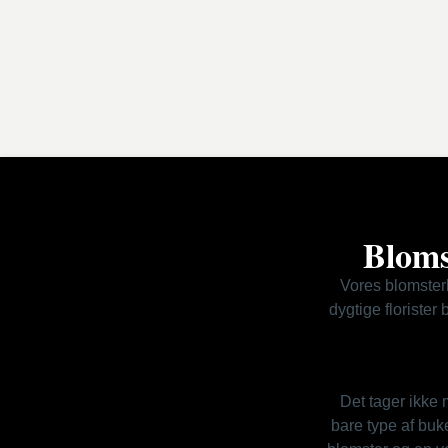
Bloms
Vores blomsterl
dygtige florister
Det tager ikke 
bare type af buk