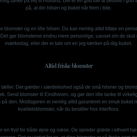
lig tanke på vej til Holland. Det er en god ide at bestille i god t
på, at din hilsen og buket når frem i tide.
blomster og en lille hilsen. Du kan nemlig altid tilføje en person
 Det gør blomsterne endnu mere personlige, uanset om de skal
mærkedag, eller der er tale om en jeg-tænker-på-dig-buket.
Altid friske blomster
r tæller. Det gælder i særdeleshed også de små hilsner og bloms
æk. Send blomster til Eindhoven, og gør den lille tanke til virke
n på den. Modtageren er nemlig altid garanteret en smuk buket m
kvalitetsblomster, når du bestiller hos Interflora.
er en fryd for både øjne og næse. De spreder glæde i ethvert hjem