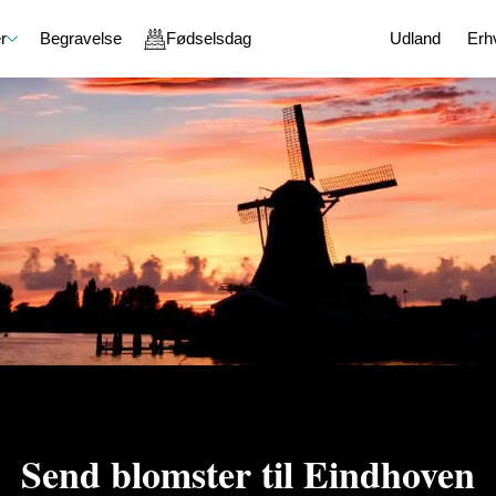
r
Begravelse
Fødselsdag
Udland
Erh
e
Gavekurve
En kærlig tanke
Chokolade
g
Gavekurve med chokolade
God bedring
Chokoladeæske
aver
Gavekurve med vin
Held og lykke
Lakrids
on
Gavekurve med øl og spiritus
Tak for sidst
Karamel
Gavekurve med blomster
Undskyld
Specialiteter
ejdsdag
Gavekurve med specialiteter
Romantik
Sammensæt din egen gavekurv
l en ven
Send blomster til Eindhoven