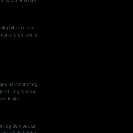
id, så du er sikker
lig hilsen til din
 markere en særlig
ter, når venner og
lighed – og forlæng
ed friske
, og de viser, at