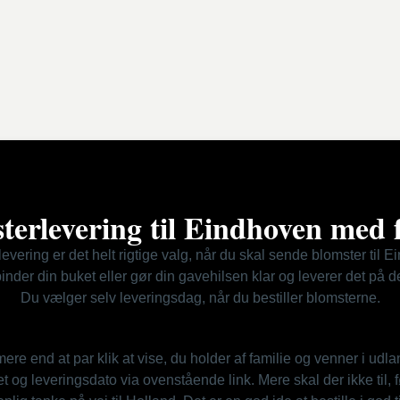
terlevering til Eindhoven med f
evering er det helt rigtige valg, når du skal sende blomster til 
 binder din buket eller gør din gavehilsen klar og leverer det på
Du vælger selv leveringsdag, når du bestiller blomsterne.
mere end at par klik at vise, du holder af familie og venner i udl
et og leveringsdato via ovenstående link. Mere skal der ikke til, 