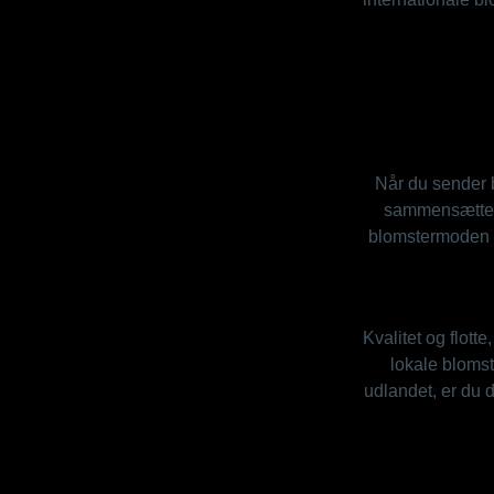
Når du sender b
sammensætter, 
blomstermoden og
Kvalitet og flott
lokale blomst
udlandet, er du d