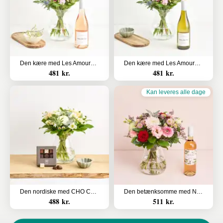
Den kære med Les Amourettes, Rosé Pays d`Oc
Den kære med Les Amourettes, Sauvignon Blanc
481 kr.
481 kr.
Kan leveres alle dage
Den nordiske med CHO CHO 9 stk.
Den betænksomme med Na.Ti.Vo Rosé
488 kr.
511 kr.