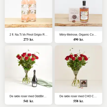
2 fl. Na.Ti.Vo Pinot Grigio Rosé Organic, Sicilien, Italy
Méry-Melrose, Organic Cognac med choko rocks
273 kr.
490 kr.
De røde roser med OddBird Spumante, alkoholfri
De røde roser med CHO CHO 9 stk.
541 kr.
558 kr.