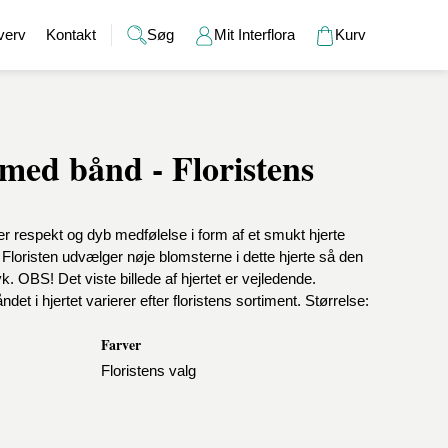
verv
Kontakt
Søg
Mit Interflora
Kurv
 med bånd - Floristens
Gaver
Alkohol
Bryllup
Gavekort
r
Barselsgaver
Champagne og bobler
Brudebuketter
Bamser
Gaveideer til ham
Spiritus
Bryllupsgaver
Hudpleje
er respekt og dyb medfølelse i form af et smukt hjerte
Gaveideer til hende
Vin
Bryllupsdage
Duftlys
loristen udvælger nøje blomsterne i dette hjerte så den
Indflyttergaver
Øl
Vaser
ryk. OBS! Det viste billede af hjertet er vejledende.
Værtindegaver
t i hjertet varierer efter floristens sortiment. Størrelse:
Farver
Floristens valg