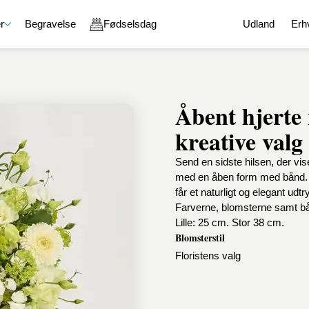
r
Begravelse
Fødselsdag
Udland
Erh
Åbent hjerte
e
Gavekurve
En kærlig tanke
Chokolade
kreative valg
g
Gavekurve med chokolade
God bedring
Chokoladeæske
aver
Gavekurve med vin
Held og lykke
Lakrids
Send en sidste hilsen, der vis
on
Gavekurve med øl og spiritus
Tak for sidst
Karamel
med en åben form med bånd. F
Gavekurve med blomster
Undskyld
Specialiteter
får et naturligt og elegant udt
ejdsdag
Gavekurve med specialiteter
Romantik
Farverne, blomsterne samt bånde
Sammensæt din egen gavekurv
Lille: 25 cm. Stor 38 cm.
l en ven
Blomsterstil
Floristens valg