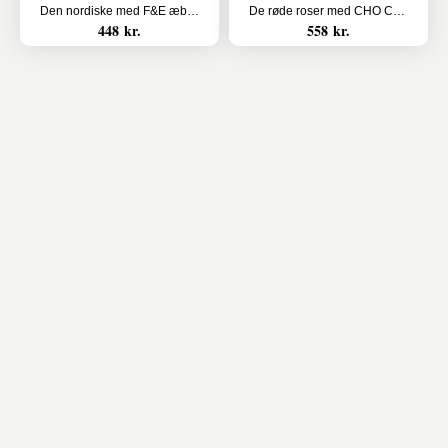
Den nordiske med F&E æblemost
De røde roser med CHO CHO 9 stk.
448 kr.
558 kr.