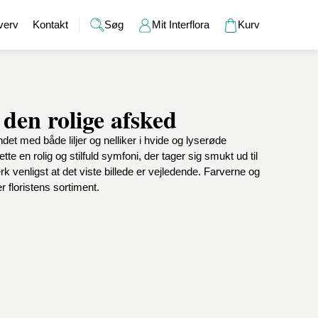
verv
Kontakt
Søg
Mit Interflora
Kurv
 den rolige afsked
Gaver
Alkohol
Bryllup
Gavekort
t med både liljer og nelliker i hvide og lyserøde
r
Barselsgaver
Champagne og bobler
Brudebuketter
Bamser
e en rolig og stilfuld symfoni, der tager sig smukt ud til
Gaveideer til ham
Spiritus
Bryllupsgaver
Hudpleje
rk venligst at det viste billede er vejledende. Farverne og
Gaveideer til hende
Vin
Bryllupsdage
Duftlys
r floristens sortiment.
Indflyttergaver
Øl
Vaser
Værtindegaver