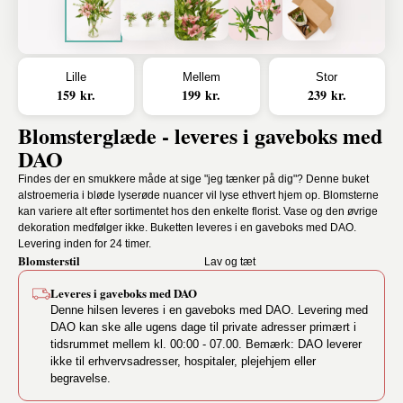
Lille
Mellem
Stor
159 kr.
199 kr.
239 kr.
Blomsterglæde - leveres i gaveboks med
DAO
Findes der en smukkere måde at sige "jeg tænker på dig"? Denne buket
alstroemeria i bløde lyserøde nuancer vil lyse ethvert hjem op. Blomsterne
kan variere alt efter sortimentet hos den enkelte florist. Vase og den øvrige
dekoration medfølger ikke. Buketten leveres i en gaveboks med DAO.
Levering inden for 24 timer.
Blomsterstil
Lav og tæt
Leveres i gaveboks med DAO
Denne hilsen leveres i en gaveboks med DAO. Levering med
DAO kan ske alle ugens dage til private adresser primært i
tidsrummet mellem kl. 00:00 - 07.00. Bemærk: DAO leverer
ikke til erhvervsadresser, hospitaler, plejehjem eller
begravelse.