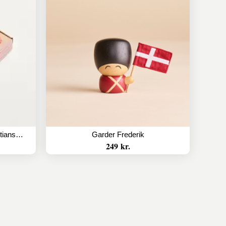
Lakridseriet saltlakrids - Christianshavn
Garder Frederik
249 kr.