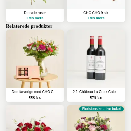
De røde roser
CHO CHO 9 stk.
Læs mere
Læs mere
Relaterede produkter
Den farverige med CHO CHO 18 stk.
2 fl. Château La Croix Calendreau
558 kr.
573 kr.
Floristens kreative buket