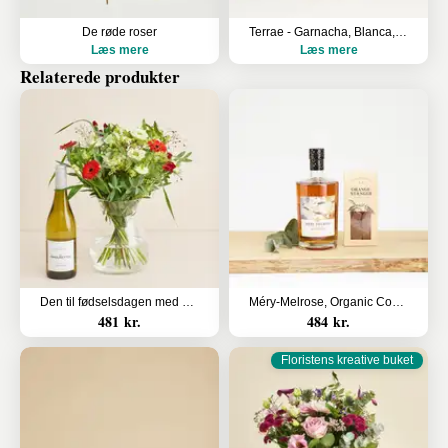
De røde roser
Terrae - Garnacha, Blanca, økologisk hvidvin
Læs mere
Læs mere
Relaterede produkter
Den til fødselsdagen med Les Amourettes, Sauvignon Blanc
Méry-Melrose, Organic Cognac med orangestænger i lys chokolade
481 kr.
484 kr.
Floristens kreative buket