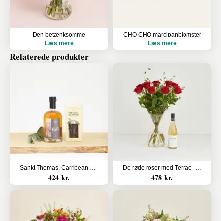
Den betænksomme
CHO CHO marcipanblomster
Læs mere
Læs mere
Relaterede produkter
Sankt Thomas, Carribean Rum - Oak Aged og orangestænger i mørk chokolade
De røde roser med Terrae - Garnacha, Blanco, økologisk hvidvin
424 kr.
478 kr.