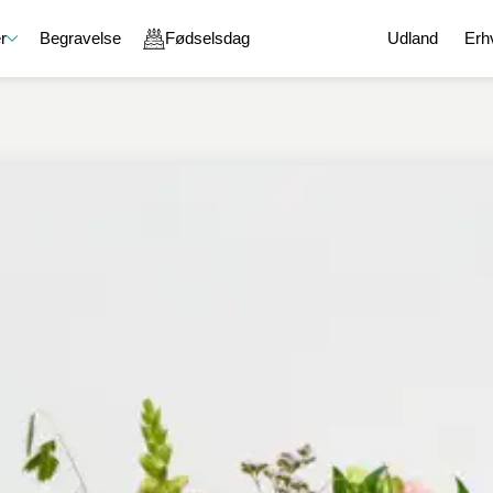
r
Begravelse
Fødselsdag
Udland
Erh
e
Gavekurve
En kærlig tanke
Chokolade
g
Gavekurve med chokolade
God bedring
Chokoladeæske
aver
Gavekurve med vin
Held og lykke
Lakrids
on
Gavekurve med øl og spiritus
Tak for sidst
Karamel
Gavekurve med blomster
Undskyld
Specialiteter
ejdsdag
Gavekurve med specialiteter
Romantik
Sammensæt din egen gavekurv
l en ven