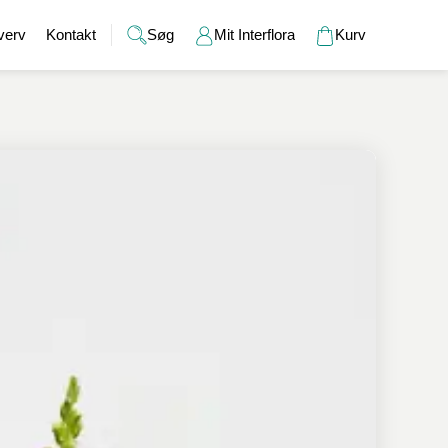
verv
Kontakt
Søg
Mit Interflora
Kurv
Gaver
Alkohol
Bryllup
Gavekort
r
Barselsgaver
Champagne og bobler
Brudebuketter
Bamser
Gaveideer til ham
Spiritus
Bryllupsgaver
Hudpleje
Gaveideer til hende
Vin
Bryllupsdage
Duftlys
Indflyttergaver
Øl
Vaser
Værtindegaver