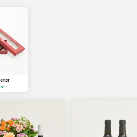
erter
re