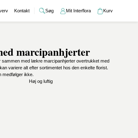
verv
Kontakt
Søg
Mit Interflora
Kurv
med marcipanhjerter
Gaver
Alkohol
Bryllup
Gavekort
r sammen med lækre marcipanhjerter overtrukket med
r
Barselsgaver
Champagne og bobler
Brudebuketter
Bamser
 variere alt efter sortimentet hos den enkelte florist.
Gaveideer til ham
Spiritus
Bryllupsgaver
Hudpleje
n medfølger ikke.
Gaveideer til hende
Vin
Bryllupsdage
Duftlys
Høj og luftig
Indflyttergaver
Øl
Vaser
Værtindegaver