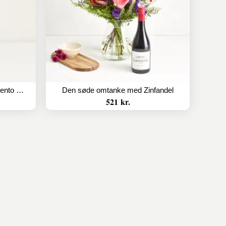
2 fl. Gran Passione Appassimento økologisk
Den søde omtanke med Zinfandel
521 kr.