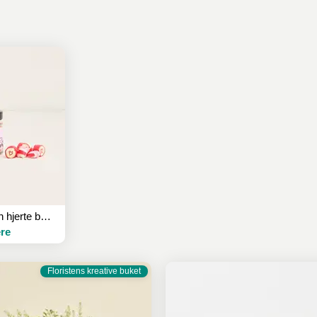
Flora & evergreen hjerte bolcher
re
Floristens kreative buket