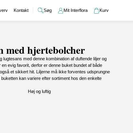
verv
Kontakt
Søg
Mit Interflora
Kurv
en med hjertebolcher
Gaver
Alkohol
Bryllup
Gavekort
 lugtesans med denne kombination af duftende liljer og
r
Barselsgaver
Champagne og bobler
Brudebuketter
Bamser
r en evig favorit, derfor er denne buket bundet af både
Gaveideer til ham
Spiritus
Bryllupsgaver
Hudpleje
jer også et sikkert hit. Liljerne må ikke forventes udsprungne
Gaveideer til hende
Vin
Bryllupsdage
Duftlys
buketten kan variere efter sortiment hos den enkelte
Indflyttergaver
Øl
Vaser
Værtindegaver
Høj og luftig