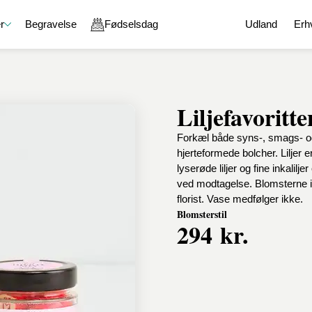
r
Begravelse
Fødselsdag
Udland
Erh
Liljefavoritt
e
Gavekurve
En kærlig tanke
Chokolade
Forkæl både syns-, smags- og
g
Gavekurve med chokolade
God bedring
Chokoladeæske
hjerteformede bolcher. Liljer e
aver
Gavekurve med vin
Held og lykke
Lakrids
lyserøde liljer og fine inkalil
on
Gavekurve med øl og spiritus
Tak for sidst
Karamel
ved modtagelse. Blomsterne i 
Gavekurve med blomster
Undskyld
Specialiteter
florist. Vase medfølger ikke.
ejdsdag
Gavekurve med specialiteter
Romantik
Blomsterstil
Sammensæt din egen gavekurv
294 kr.
l en ven