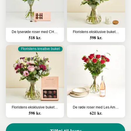
De lyserøde roser med CHO CHO 18 stk.
Floristens eksklusive buket med duftlys
518 kr.
598 kr.
Floristens kreative buket
Floristens eksklusive buket med Flora og Evergreen Luksus chokoladekugler
De røde roser med Les Amourettes, Rosé Pays d`Oc
598 kr.
621 kr.