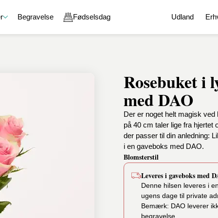
r
Begravelse
Fødselsdag
Udland
Erh
Rosebuket i l
e
Gavekurve
En kærlig tanke
Chokolade
med DAO
g
Gavekurve med chokolade
God bedring
Chokoladeæske
aver
Gavekurve med vin
Held og lykke
Lakrids
Der er noget helt magisk ved 
on
Gavekurve med øl og spiritus
Tak for sidst
Karamel
på 40 cm taler lige fra hjertet
Gavekurve med blomster
Undskyld
Specialiteter
der passer til din anledning: L
ejdsdag
Gavekurve med specialiteter
Romantik
i en gaveboks med DAO.
Sammensæt din egen gavekurv
Blomsterstil
l en ven
Leveres i gaveboks med 
Denne hilsen leveres i 
ugens dage til private ad
Bemærk: DAO leverer ikke 
begravelse.