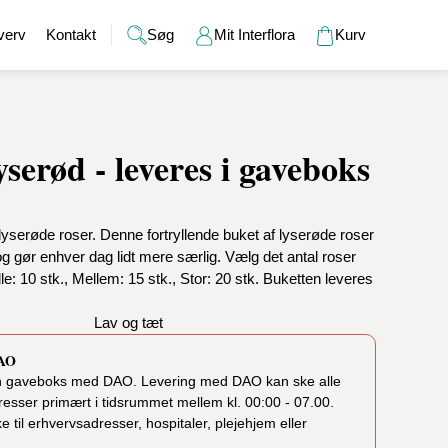
verv
Kontakt
Søg
Mit Interflora
Kurv
yserød - leveres i gaveboks
Gaver
Alkohol
Bryllup
Gavekort
r
Barselsgaver
Champagne og bobler
Brudebuketter
Bamser
Gaveideer til ham
Spiritus
Bryllupsgaver
Hudpleje
lyserøde roser. Denne fortryllende buket af lyserøde roser
Gaveideer til hende
Vin
Bryllupsdage
Duftlys
 og gør enhver dag lidt mere særlig. Vælg det antal roser
Indflyttergaver
Øl
Vaser
ille: 10 stk., Mellem: 15 stk., Stor: 20 stk. Buketten leveres
Værtindegaver
Lav og tæt
DAO
en gaveboks med DAO. Levering med DAO kan ske alle
resser primært i tidsrummet mellem kl. 00:00 - 07.00.
til erhvervsadresser, hospitaler, plejehjem eller