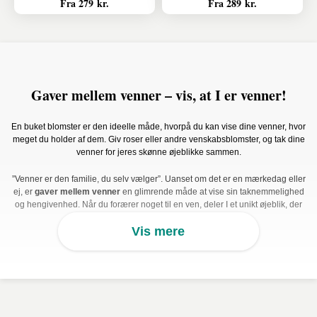
Fra 279 kr.
Fra 289 kr.
Gaver mellem venner – vis, at I er venner!
En buket blomster er den ideelle måde, hvorpå du kan vise dine venner, hvor
meget du holder af dem. Giv roser eller andre venskabsblomster, og tak dine
venner for jeres skønne øjeblikke sammen.
”Venner er den familie, du selv vælger”. Uanset om det er en mærkedag eller
ej, er
gaver mellem venner
en glimrende måde at vise sin taknemmelighed
og hengivenhed. Når du forærer noget til en ven, deler I et unikt øjeblik, der
markeres med en gave, de bliver begejstret for – noget, der repræsenterer
Vis mere
det venskab, I har knyttet gennem årene. Hvis du har en ven, der står dit
hjerte ekstra nær, skal du ikke tøve med at få vedkommende til at føle sig
ekstra speciel med f.eks. en smuk
buket venskabsblomster
. Det er en af de
bedste gaver til en ven, hvis du vil bringe smilet frem på deres læber.
Værn om et skattet venskab med en smuk gestus. Vælg blandt de af vores
blomster, du bedst kan lide, så leverer vi dem, hvor du ønsker det, samme