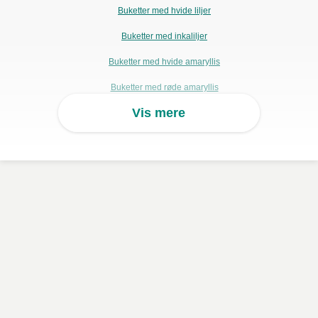
Buketter med hvide liljer
Buketter med inkaliljer
Buketter med hvide amaryllis
Buketter med røde amaryllis
Vis mere
Anemonebuketter
Buketter med vilde blomster
Sidste øjebliksbuketter
Eksotiske planter
Buketter med farverige blomster
Buketter med roser til kæresten