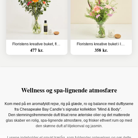
Floristens kreative buket, flerfarvet med massageolie og duftlys
Floristens kreative buket i lyserøde nuancer med duftlys
477 kr.
358 kr.
Wellness og spa-lignende atmosfære
Kom med på en aromafyldt rejse, rig på glæde, ro og balance med duftlysene
fra Chesapeake Bay Candle’s signatur kollektion ”Mind & Body”.
Den stemningsfremmende duft tilsat rene æteriske olier og det matterede
glas skaber en rolig, spa-lignende atmosfære, og frisker ethvert rum op med
den skønne duft af liljekonval og jasmin.
Lysene indeholder et smukt trælåg, som fuldender oplevelsen og gør dette