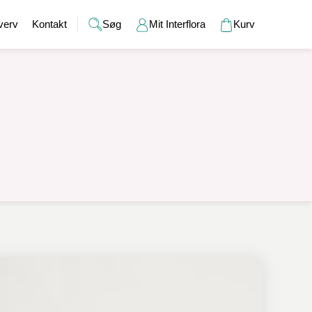
verv
Kontakt
Søg
Mit Interflora
Kurv
Gaver
Alkohol
Bryllup
Gavekort
r
Barselsgaver
Champagne og bobler
Brudebuketter
Bamser
Gaveideer til ham
Spiritus
Bryllupsgaver
Hudpleje
Gaveideer til hende
Vin
Bryllupsdage
Duftlys
Indflyttergaver
Øl
Vaser
Værtindegaver