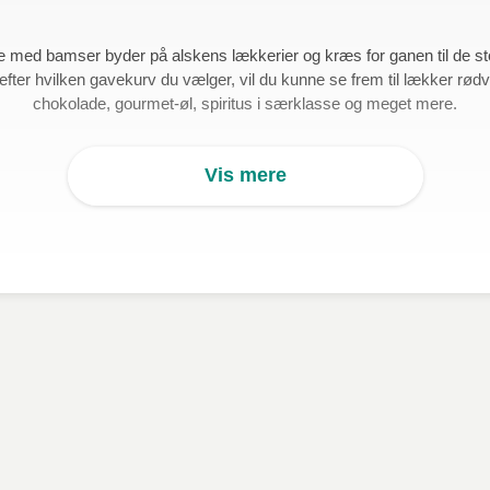
 med bamser byder på alskens lækkerier og kræs for ganen til de sto
efter hvilken gavekurv du vælger, vil du kunne se frem til lækker rød
chokolade, gourmet-øl, spiritus i særklasse og meget mere.
Vis mere
urve leveres i en flot indpakning. Der kræses med andre ord såvel fo
lse i vores flotte udvalg, og find en gave, som hele familien vil sætte
gavejagt.