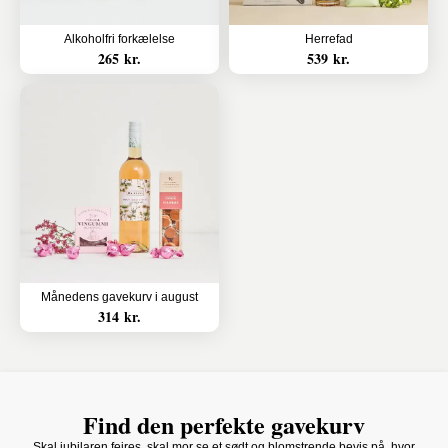
Alkoholfri forkælelse
Herrefad
265 kr.
539 kr.
Månedens gavekurv i august
314 kr.
Find den perfekte gavekurv
Skal jubilaren fejres, skal mor se et sødt og blomstrende bevis på, hvor