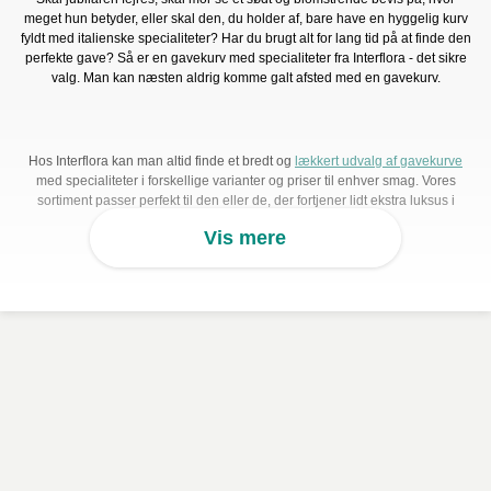
meget hun betyder, eller skal den, du holder af, bare have en hyggelig kurv
fyldt med italienske specialiteter? Har du brugt alt for lang tid på at finde den
perfekte gave? Så er en gavekurv med specialiteter fra Interflora - det sikre
valg. Man kan næsten aldrig komme galt afsted med en gavekurv.
Hos Interflora kan man altid finde et bredt og
lækkert udvalg af gavekurve
med specialiteter i forskellige varianter og priser til enhver smag. Vores
sortiment passer perfekt til den eller de, der fortjener lidt ekstra luksus i
hverdagen. Så hvad enten det er en gave til den søde kæreste, den gode
Vis mere
veninde, den dejlige mor, så er der helt sikkert en gavekurv til den du holder
af.
Hvad kan en gavekurv indeholde af specialiteter?
Hos Interflora elsker vi at sprede glæde med flotte blomster og lækre
gourmetvarer. Her på siden finder du et udvalg af gavekurve fyldt med lækre
specialiteter til særlige anledninger. At finde den perfekte gave til familie og
venner er en hård opgave, især når tvivlen rammer dig om hvorvidt de kan
lide gaven.