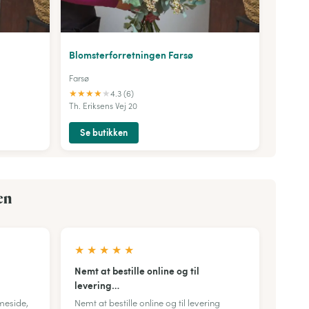
Blomsterforretningen Farsø
Farsø
★
★
★
★
★
4.3 (6)
Th. Eriksens Vej 20
Se butikken
en
★
★
★
★
★
Nemt at bestille online og til
levering…
meside,
Nemt at bestille online og til levering