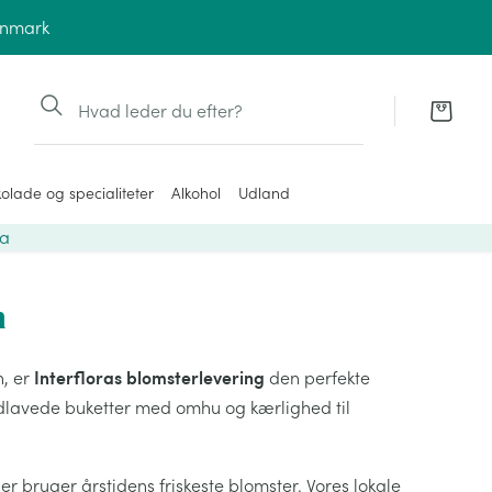
anmark
Søg
olade og specialiteter
Alkohol
Udland
ra
n
Interfloras blomsterlevering
n, er
den perfekte
dlavede buketter med omhu og kærlighed til
der bruger årstidens friskeste blomster. Vores lokale