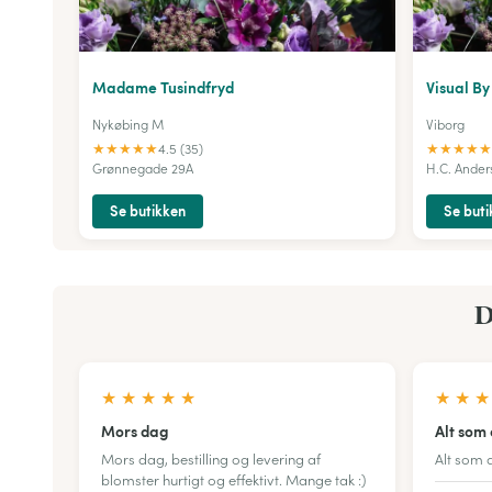
Madame Tusindfryd
Visual B
Nykøbing M
Viborg
★
★
★
★
★
★
★
★
★
★
4.5 (35)
Grønnegade 29A
H.C. Ander
Se butikken
Se buti
D
★
★
★
★
★
★
★
★
Mors dag
Alt som 
Mors dag, bestilling og levering af
Alt som a
blomster hurtigt og effektivt. Mange tak :)