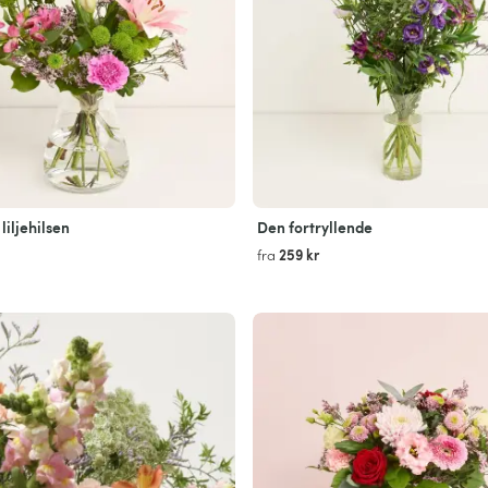
liljehilsen
Den fortryllende
259 kr
fra