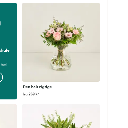
d
okale
 her!
Den helt rigtige
269 kr
fra