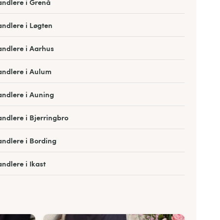
ndlere i Grenå
ndlere i Løgten
ndlere i Aarhus
ndlere i Aulum
ndlere i Auning
ndlere i Bjerringbro
ndlere i Bording
ndlere i Ikast
ndlere i Hadsten
andlere i Hammel