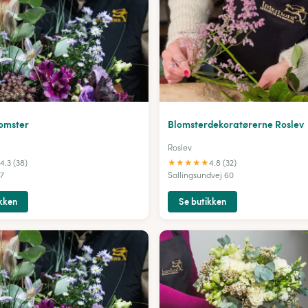
lomster
Blomsterdekoratørerne Roslev
Roslev
★
★
★
★
★
4.3 (38)
4.8 (32)
97
Sallingsundvej 60
kken
Se butikken