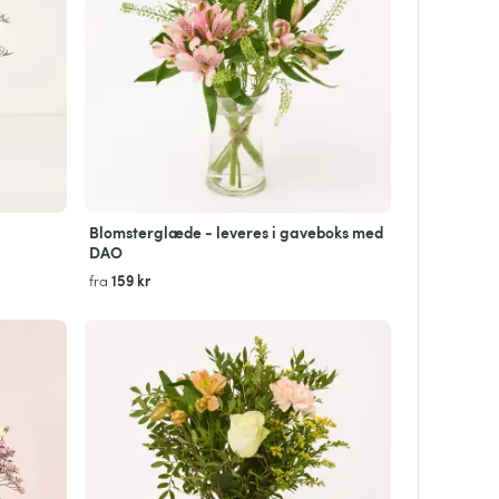
Blomsterglæde - leveres i gaveboks med
DAO
159 kr
fra