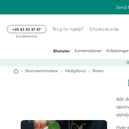
Gå til indhold
Send 
+45 43 43 47 47
Brug for hjælp?
Erhvervskunde
Kundeservice
Blomster
Kombinationer
Anledninger
B
›
Blomsterhandlere
›
Midtjylland
›
Resen
Hjem
Når du
løsni
detal
Hver 