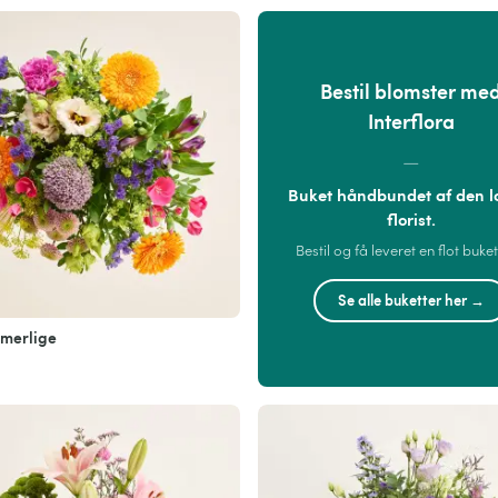
Bestil blomster me
Interflora
—
Buket håndbundet af den l
florist.
Bestil og få leveret en flot buket
Se alle buketter her →
merlige