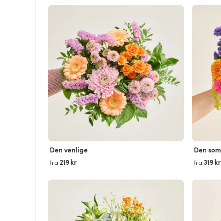
Den venlige
Den som
219 kr
319 kr
fra
fra