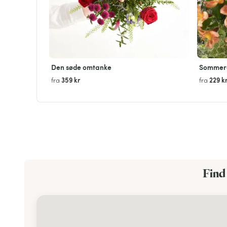
Den søde omtanke
Sommer
359 kr
229 k
fra
fra
Find