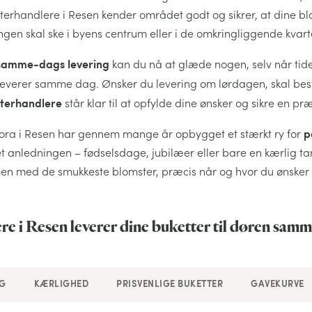
terhandlere i Resen kender området godt og sikrer, at dine b
ngen skal ske i byens centrum eller i de omkringliggende kvart
samme-dags levering
kan du nå at glæde nogen, selv når tiden
leverer samme dag. Ønsker du levering om lørdagen, skal besti
terhandlere
står klar til at opfylde dine ønsker og sikre en præ
p
flora i Resen har gennem mange år opbygget et stærkt ry for
 anledningen – fødselsdage, jubilæer eller bare en kærlig tank
n med de smukkeste blomster, præcis når og hvor du ønsker 
e i Resen leverer dine buketter til døren sam
G
KÆRLIGHED
PRISVENLIGE BUKETTER
GAVEKURVE