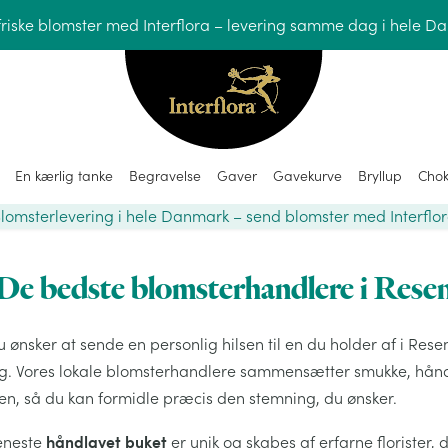
friske blomster med Interflora – levering samme dag i hele D
En kærlig tanke
Begravelse
Gaver
Gavekurve
Bryllup
Chok
lomsterlevering i hele Danmark – send blomster med Interflo
De bedste blomsterhandlere i Rese
 ønsker at sende en personlig hilsen til en du holder af i Rese
ng. Vores lokale blomsterhandlere sammensætter smukke, hån
jen, så du kan formidle præcis den stemning, du ønsker.
håndlavet buket
eneste
er unik og skabes af erfarne florister, 