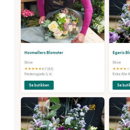
Hovmøllers Blomster
Egeris B
Skive
Skive
★
★
★
★
★
★
★
★
★
★
4.7 (63)
Fredensgade 3, st.
Kirke Alle 
Se butikken
Se buti