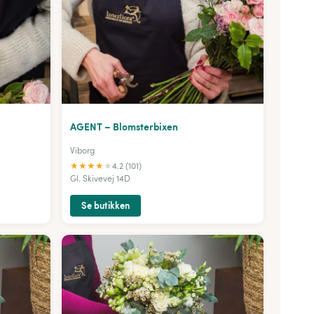
AGENT – Blomsterbixen
Viborg
★
★
★
★
★
4.2 (101)
Gl. Skivevej 14D
Se butikken