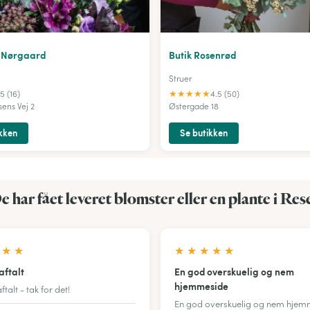
y Nørgaard
Butik Rosenrød
Struer
★
★
★
★
★
5 (16)
4.5 (50)
sens Vej 2
Østergade 18
kken
Se butikken
e har fået leveret blomster eller en plante i Res
★
★
★
★
★
★
★
aftalt
En god overskuelig og nem
hjemmeside
ftalt - tak for det!
En god overskuelig og nem hjem