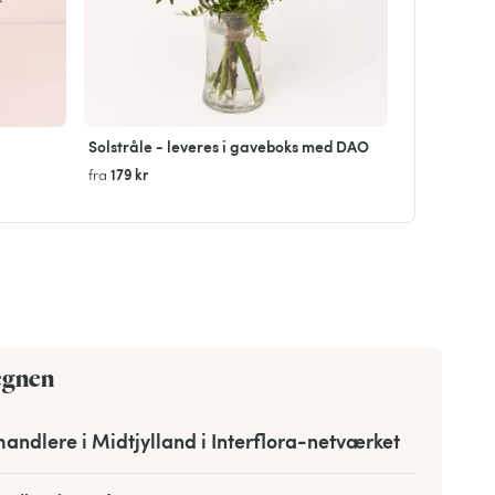
Solstråle - leveres i gaveboks med DAO
179 kr
fra
egnen
andlere i Midtjylland i Interflora-netværket