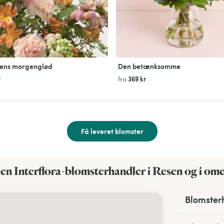
ens morgenglød
Den betænksomme
r
369 kr
fra
Få leveret blomster
 en Interflora-blomsterhandler i Resen og i om
Blomsterh