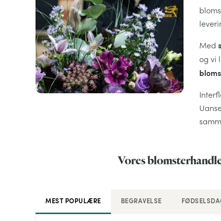
bloms
leveri
Med
og vi 
bloms
Inter
Uanset
samme
Vores blomsterhandler
MEST POPULÆRE
BEGRAVELSE
FØDSELSDA