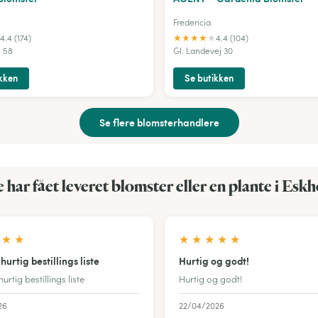
Fredericia
★
★
★
★
★
4.4 (174)
4.4 (104)
 58
Gl. Landevej 30
kken
Se butikken
Se flere blomsterhandlere
 har fået leveret blomster eller en plante i Eskh
★
★
★
★
★
★
★
urtig bestillings liste
Hurtig og godt!
rtig bestillings liste
Hurtig og godt!
26
22/04/2026