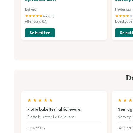
Egtved
Fredericia
★
★
★
★
★
★
★
★
★
★
4.7 (33)
Aftensang 8A
Egeskovvej
Se butikken
Se buti
De
★
★
★
★
★
★
★
★
Flotte buketter i altid levere.
Nem og h
Flotte buketter i altid levere.
Nem og hu
11/02/2026
14/03/20