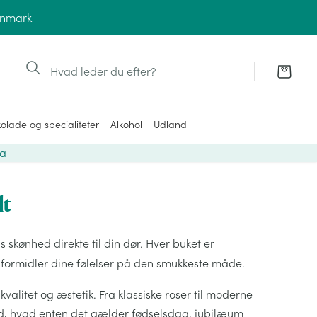
anmark
Søg
olade og specialiteter
Alkohol
Udland
ra
lt
s skønhed direkte til din dør. Hver buket er
formidler dine følelser på den smukkeste måde.
 kvalitet og æstetik. Fra klassiske roser til moderne
hed, hvad enten det gælder fødselsdag, jubilæum