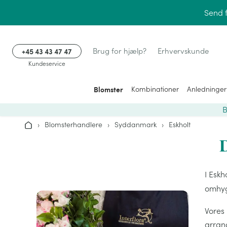
Gå til indhold
Send 
+45 43 43 47 47
Brug for hjælp?
Erhvervskunde
Kundeservice
Blomster
Kombinationer
Anledninger
B
›
Blomsterhandlere
›
Syddanmark
›
Eskholt
Hjem
D
I Eskh
omhy
Vores
arrang