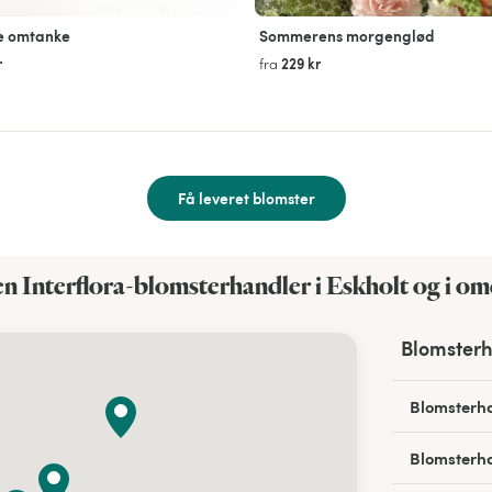
e omtanke
Sommerens morgenglød
r
229 kr
fra
Få leveret blomster
en Interflora-blomsterhandler i Eskholt og i o
Blomsterh
Blomsterha
Blomsterha