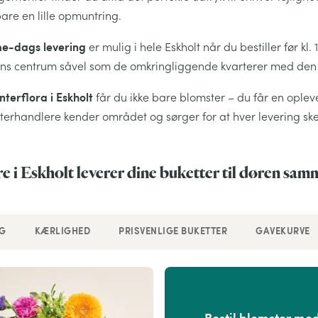
bare en lille opmuntring.
-dags levering
er mulig i hele Eskholt når du bestiller før kl.
yens centrum såvel som de omkringliggende kvarterer med de
Interflora i Eskholt
får du ikke bare blomster – du får en oplev
terhandlere kender området og sørger for at hver levering sk
 i Eskholt leverer dine buketter til døren sa
G
KÆRLIGHED
PRISVENLIGE BUKETTER
GAVEKURVE
Bestil blomster me