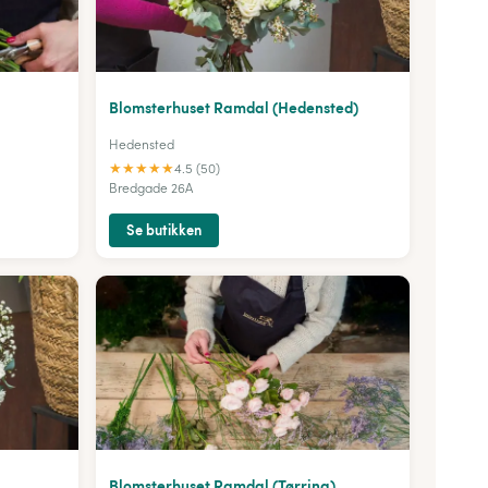
Blomsterhuset Ramdal (Hedensted)
Hedensted
★
★
★
★
★
4.5 (50)
Bredgade 26A
Se butikken
Blomsterhuset Ramdal (Tørring)