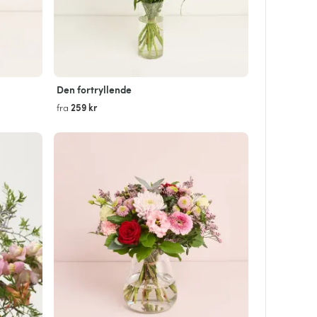
Den fortryllende
259 kr
fra