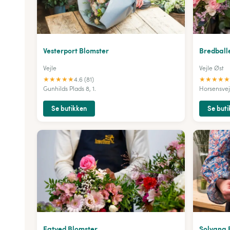
Vesterport Blomster
Bredball
Vejle
Vejle Øst
★
★
★
★
★
★
★
★
★
★
4.6 (81)
Gunhilds Plads 8, 1.
Horsensvej
Se butikken
Se buti
Egtved Blomster
Solvang 