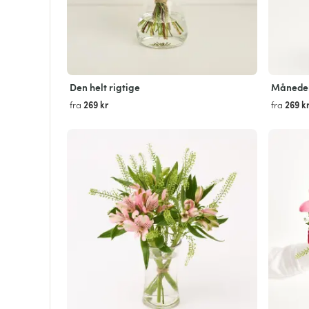
Den helt rigtige
Måneden
269 kr
269 k
fra
fra