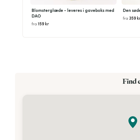
Blomsterglæde - leveres i gaveboks med
Den sød
DAO
359 k
fra
159 kr
fra
Find 