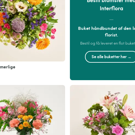
Interflora
—
Buket håndbundet af den l
florist.
Bestil og få leveret en flot buket
Se alle buketter her →
merlige