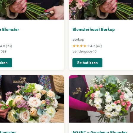
e Blomster
Blomsterhuset Børkop
Børkop
★
★
★
★
★
4.8 (33)
4.2 (42)
 329
Søndergade 10
kken
Se butikken
Blomster
AGENT – Gardenia Blomster