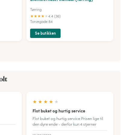
Tørring
★
★
★
★
★
4.4 (36)
Torvegade 84
Se butikken
olt
★
★
★
★
★
Flot buket og hurtig service
Flot buket og hurtig service Prisen lige til
den dyre ende - derfor kun 4 stjerner