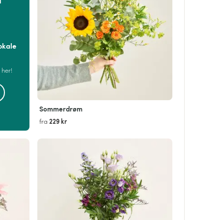
okale
 her!
Sommerdrøm
229 kr
fra