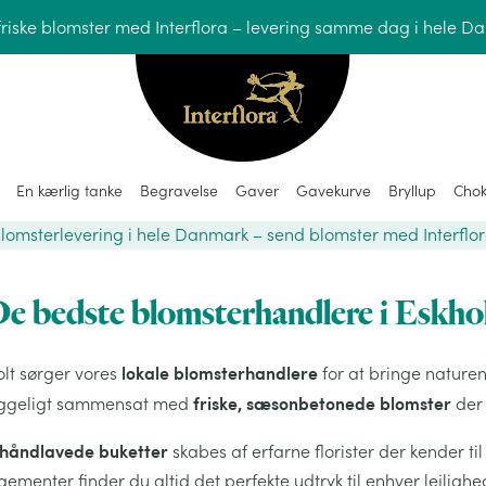
friske blomster med Interflora – levering samme dag i hele D
En kærlig tanke
Begravelse
Gaver
Gavekurve
Bryllup
Chok
lomsterlevering i hele Danmark – send blomster med Interflo
e bedste blomsterhandlere i Eskho
lokale blomsterhandlere
olt sørger vores
for at bringe naturen
friske, sæsonbetonede blomster
ggeligt sammensat med
der 
håndlavede buketter
skabes af erfarne florister der kender til
ementer finder du altid det perfekte udtryk til enhver lejlig