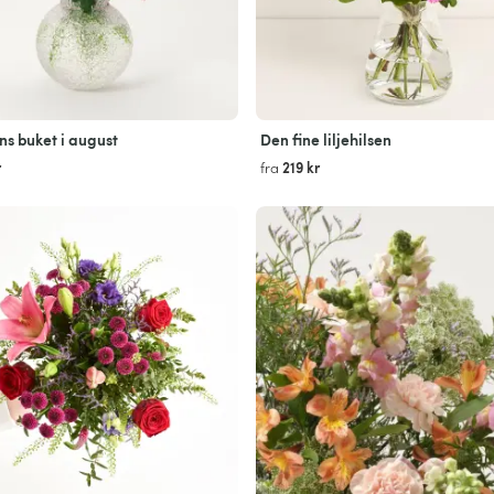
s buket i august
Den fine liljehilsen
r
219 kr
fra