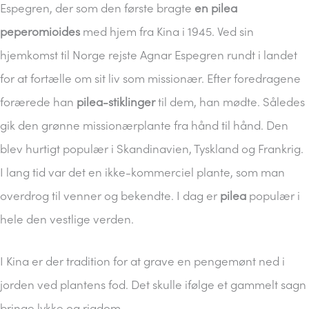
Espegren, der som den første bragte
en pilea
peperomioides
med hjem fra Kina i 1945. Ved sin
hjemkomst til Norge rejste Agnar Espegren rundt i landet
for at fortælle om sit liv som missionær. Efter foredragene
forærede han
pilea-stiklinger
til dem, han mødte. Således
gik den grønne missionærplante fra hånd til hånd. Den
blev hurtigt populær i Skandinavien, Tyskland og Frankrig.
I lang tid var det en ikke-kommerciel plante, som man
overdrog til venner og bekendte. I dag er
pilea
populær i
hele den vestlige verden.
I Kina er der tradition for at grave en pengemønt ned i
jorden ved plantens fod. Det skulle ifølge et gammelt sagn
bringe lykke og rigdom.