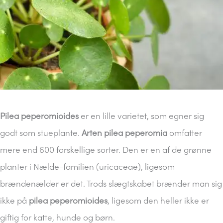
Pilea peperomioides
er en lille varietet, som egner sig
godt som stueplante.
Arten pilea peperomia
omfatter
mere end 600 forskellige sorter. Den er en af de grønne
planter i Nælde-familien (uricaceae), ligesom
brændenælder er det. Trods slægtskabet brænder man sig
ikke på
pilea peperomioides
, ligesom den heller ikke er
giftig for katte, hunde og børn.