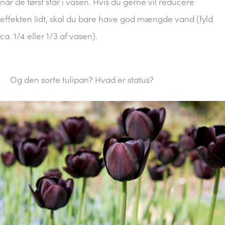
når de først står i vasen. Hvis du gerne vil reducere
effekten lidt, skal du bare have god mængde vand (fyld
ca. 1/4 eller 1/3 af vasen).
Og den sorte tulipan? Hvad er status?