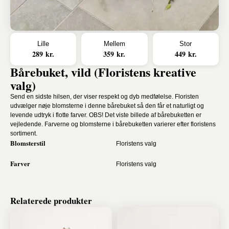
Lille
Mellem
Stor
289 kr.
359 kr.
449 kr.
Bårebuket, vild (Floristens kreative
valg)
Send en sidste hilsen, der viser respekt og dyb medfølelse. Floristen
udvælger nøje blomsterne i denne bårebuket så den får et naturligt og
levende udtryk i flotte farver. OBS! Det viste billede af bårebuketten er
vejledende. Farverne og blomsterne i bårebuketten varierer efter floristens
sortiment.
Blomsterstil
Floristens valg
Farver
Floristens valg
Relaterede produkter