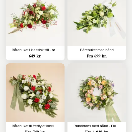
Bårebuket i klassisk stil - rød og hvid
Bårebuket med bånd
649 kr.
Fra 699 kr.
Bårebuket til fredfyldt kærlighed med bånd
Rundkrans med bånd - Floristens kreative valg
Fra 749 kr.
Fra 1.049 kr.