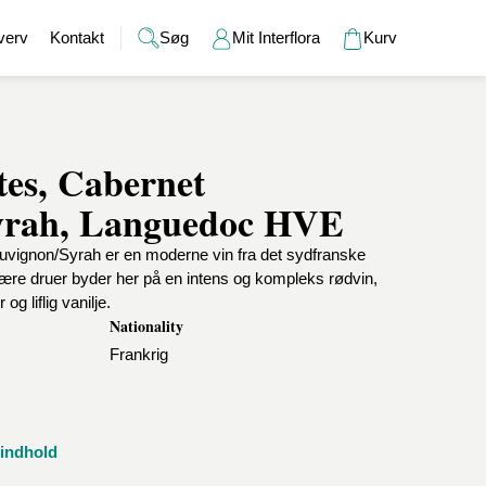
verv
Kontakt
Søg
Mit Interflora
Kurv
es, Cabernet
Gaver
Alkohol
Bryllup
Gavekort
yrah, Languedoc HVE
r
Barselsgaver
Champagne og bobler
Brudebuketter
Bamser
Gaveideer til ham
Spiritus
Bryllupsgaver
Hudpleje
vignon/Syrah er en moderne vin fra det sydfranske
Gaveideer til hende
Vin
Bryllupsdage
Duftlys
re druer byder her på en intens og kompleks rødvin,
Indflyttergaver
Øl
Vaser
 liflig vanilje.
Værtindegaver
Nationality
Frankrig
sindhold