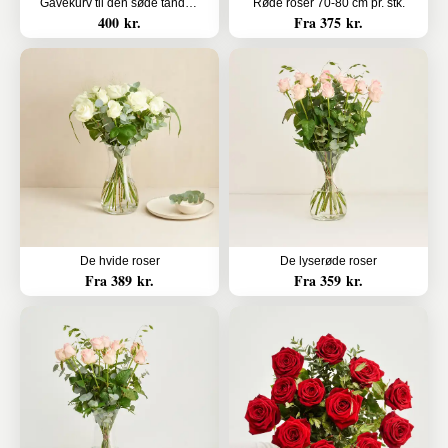
Gavekurv til den søde tand (Floristens kreative valg uden alkohol)
Røde roser 70-80 cm pr. stk.
400 kr.
Fra 375 kr.
De hvide roser
De lyserøde roser
Fra 389 kr.
Fra 359 kr.