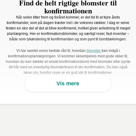
Find de helt rigtige blomster til
konfirmationen
Når solen titter frem og foråret kommer, er det tid til at fejre årets
konfirmander, som på dagen træder ind i de voksnes rækker. I dag er selve
festen en stor del af det at blive konfirmeret, hvilket giver anledning til meget
planlægning. Her er konfirmationsblomster, og særligt roser, fast inventar –
både som lykønskning til konfirmanden og som pynt til borddækningen.
Vi har samlet vores bedste råd til, hvordan
blomster
kan indgå i
konfirmationsplanlægningen. Vi kommer eksempelvis med gode idéer til,
hvordan du kan dække et smukt konfirmationsbord med blomster eller pynte
dit hår med en eventyrlig blomsterkrans til din konfirmation. Du kan også
læse om, hvorfor roser er en god idé til konfirmationer.
Vis mere
Roser til konfirmation – en fast tradition
Tidligere sendte konfirmanderne telegrammer til hinanden på
konfirmationsdagen. De senere år er denne traditionen blevet erstattet af en
ny. I dag er det blevet en tradition, at konfirmanderne giver hinanden
roser til
deres konfirmation
. Ofte bliver man som konfirmand konfirmeret samme dag
som klassekammeraterne. Da alle holder hver sin fest, er det derfor en sød
idé at give en lille gave, så klassekammeraterne ved, at du tænker på dem.
Her er en rose et oplagt valg. En rose er en fin måde at vise opmærksomhed