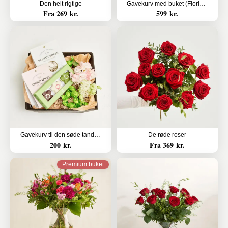
Den helt rigtige
Gavekurv med buket (Floristens kreative valg med alkohol)
Fra 269 kr.
599 kr.
Gavekurv til den søde tand (Floristens kreative valg uden alkohol)
De røde roser
200 kr.
Fra 369 kr.
Premium buket