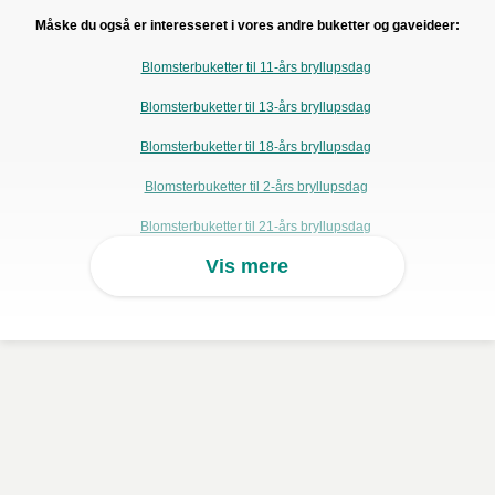
Måske du også er interesseret i vores andre buketter og gaveideer:
Blomsterbuketter til 11-års bryllupsdag
Blomsterbuketter til 13-års bryllupsdag
Blomsterbuketter til 18-års bryllupsdag
Blomsterbuketter til 2-års bryllupsdag
Blomsterbuketter til 21-års bryllupsdag
Vis mere
Blomsterbuketter til 28-års bryllupsdag
Blomsterbuketter til 9-års bryllupsdag
Buketter med hvide blomster til bryllupsdag
Prisvenlige blomsterbuketter til bryllupsdag
Buketter med røde blomster til bryllupsdag