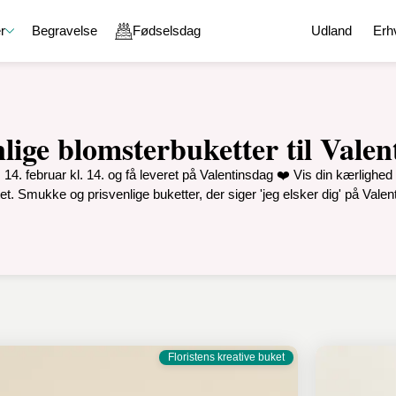
r
Begravelse
Fødselsdag
Udland
Erh
nlige blomsterbuketter til Valen
e
Gavekurve
En kærlig tanke
Chokolade
. 14. februar kl. 14. og få leveret på Valentinsdag ❤️ Vis din kærligh
g
Gavekurve med chokolade
God bedring
Chokoladeæske
et. Smukke og prisvenlige buketter, der siger 'jeg elsker dig' på Valen
aver
Gavekurve med vin
Held og lykke
Lakrids
on
Gavekurve med øl og spiritus
Tak for sidst
Karamel
Gavekurve med blomster
Undskyld
Specialiteter
ejdsdag
Gavekurve med specialiteter
Romantik
Sammensæt din egen gavekurv
l en ven
Floristens kreative buket