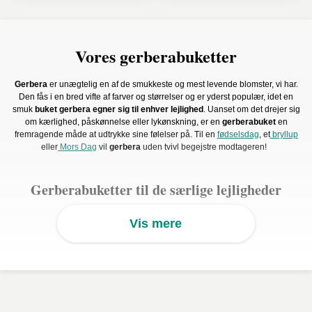
Vores gerberabuketter
Gerbera
er unægtelig en af de smukkeste og mest levende blomster, vi har.
Den fås i en bred vifte af farver og størrelser og er yderst populær, idet en
smuk
buket gerbera egner sig til enhver lejlighed
. Uanset om det drejer sig
om kærlighed, påskønnelse eller lykønskning,
er en
gerberabuket
en
fremragende måde at udtrykke sine følelser på. Til en
fødselsdag
, et
bryllup
eller
Mors Dag
vil
gerbera
uden tvivl begejstre modtageren!
Gerberabuketter til de særlige lejligheder
Gerbera
elskes af alle! Med et udseende, der ligner store, farverige
Vis mere
margueritter, har de evnen til at bringe et strålende smil frem i ansigtet hos
enhver, der modtager dem i
gave
. Deres levende farver og dynamiske silhuet
giver dem en utrolig vitalitet, hvilket gør disse
blomster
perfekte som
gave
ved mange lejligheder.
Bestil en buket gerbera til et bryllup