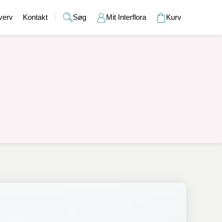
verv
Kontakt
Søg
Mit Interflora
Kurv
Gaver
Alkohol
Bryllup
Gavekort
r
Barselsgaver
Champagne og bobler
Brudebuketter
Bamser
Gaveideer til ham
Spiritus
Bryllupsgaver
Hudpleje
Gaveideer til hende
Vin
Bryllupsdage
Duftlys
Indflyttergaver
Øl
Vaser
Værtindegaver