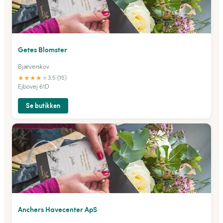
Getes Blomster
Bjæverskov
★
★
★
★
★
3.5 (15)
Ejbovej 61D
Se butikken
Anchers Havecenter ApS