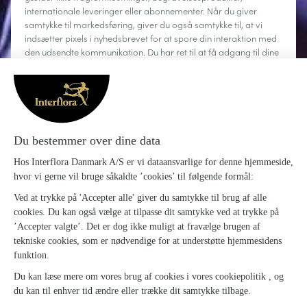
internationale leveringer eller abonnementer. Når du giver
samtykke til markedsføring, giver du også samtykke til, at vi
indsætter pixels i nyhedsbrevet for at spore din interaktion med
den udsendte kommunikation. Du har ret til at få adgang til dine
personoplysninger, rette dem, anmode om sletning, begrænse
behandlingen og gøre brug af din ret til dataportabilitet. Du kan
til enhver tid afmelde dig.
Læs mere
Om Interflora
Sig det med blomster
Kundeservice