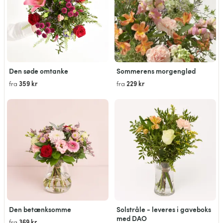
Den søde omtanke
Sommerens morgenglød
359 kr
229 kr
fra
fra
Den betænksomme
Solstråle - leveres i gaveboks
med DAO
369 kr
fra