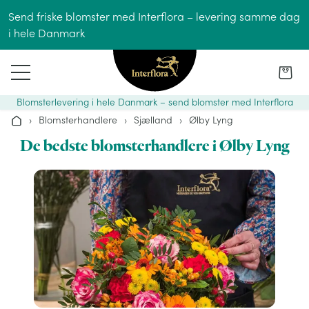
Gå til indhold
Send friske blomster med Interflora – levering samme dag
i hele Danmark
Blomsterlevering i hele Danmark – send blomster med Interflora
›
Blomsterhandlere
›
Sjælland
›
Ølby Lyng
Hjem
De bedste blomsterhandlere i Ølby Lyng