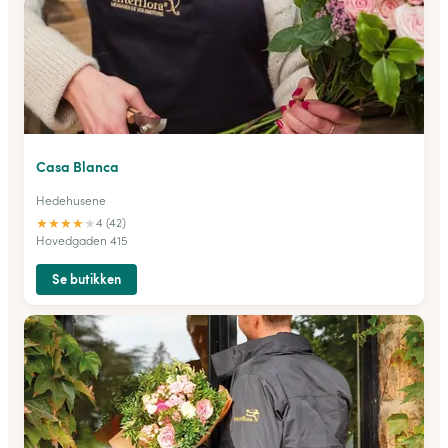
Casa Blanca
Hedehusene
★
★
★
★
★
4 (42)
Hovedgaden 415
Se butikken