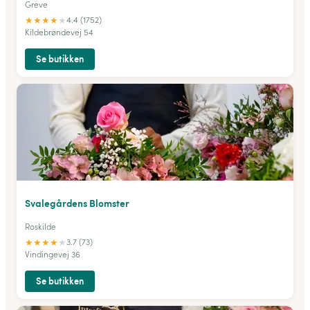
Greve
★
★
★
★
★
4.4 (1752)
Kildebrøndevej 54
Se butikken
Svalegårdens Blomster
Roskilde
★
★
★
★
★
3.7 (73)
Vindingevej 36
Se butikken