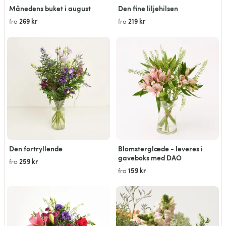
Månedens buket i august
Den fine liljehilsen
269 kr
219 kr
fra
fra
Den fortryllende
Blomsterglæde - leveres i
gaveboks med DAO
259 kr
fra
159 kr
fra