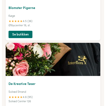
Blomster Pigerne
Køge
★
★
★
★
★
4.5 (36)
Ølbycenter 19, st.
Se butikken
De Kreative Tøser
Solrød Strand
★
★
★
★
★
4.6 (95)
Solrød Center 126