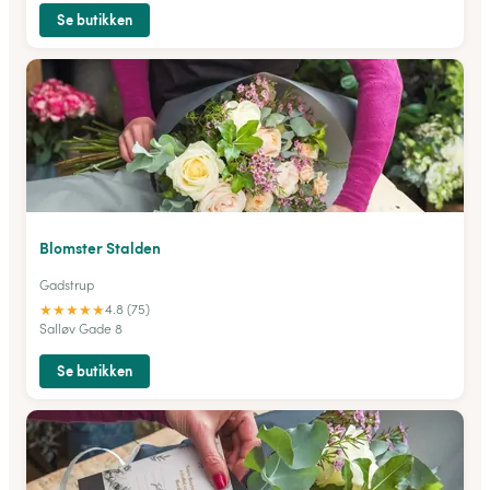
Se butikken
Blomster Stalden
Gadstrup
★
★
★
★
★
4.8 (75)
Salløv Gade 8
Se butikken