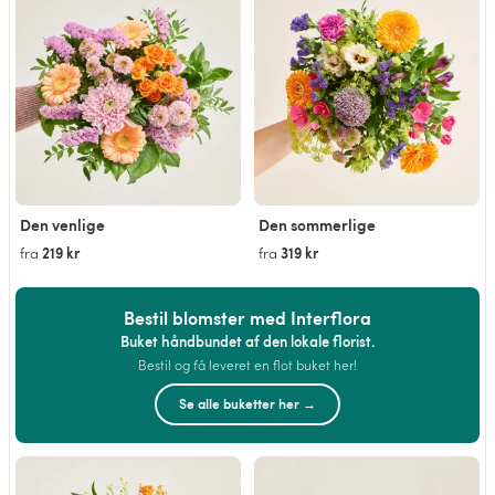
Den venlige
Den sommerlige
219 kr
319 kr
fra
fra
Bestil blomster med Interflora
Buket håndbundet af den lokale florist.
Bestil og få leveret en flot buket her!
Se alle buketter her →