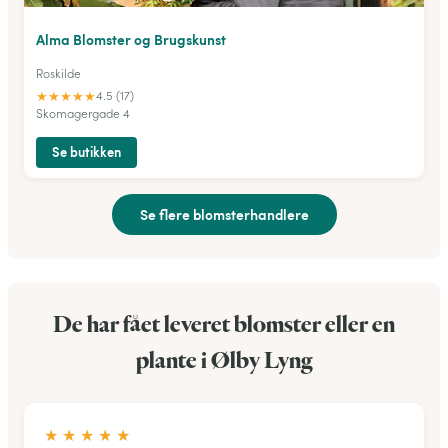
Alma Blomster og Brugskunst
Roskilde
★
★
★
★
★
4.5 (17)
Skomagergade 4
Se butikken
Se flere blomsterhandlere
De har fået leveret blomster eller en
plante i Ølby Lyng
★
★
★
★
★