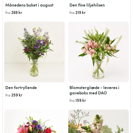
Månedens buket i august
Den fine liljehilsen
269 kr
219 kr
fra
fra
Den fortryllende
Blomsterglæde - leveres i
gaveboks med DAO
259 kr
fra
159 kr
fra