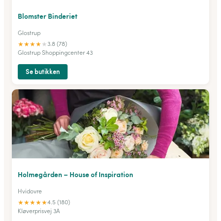
Blomster Binderiet
Glostrup
★
★
★
★
★
3.8 (78)
Glostrup Shoppingcenter 43
Se butikken
Holmegården – House of Inspiration
Hvidovre
★
★
★
★
★
4.5 (180)
Kløverprisvej 3A