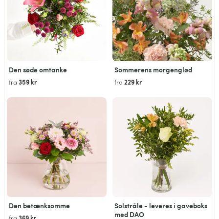
Den søde omtanke
Sommerens morgenglød
359 kr
229 kr
fra
fra
Den betænksomme
Solstråle - leveres i gaveboks
med DAO
369 kr
fra