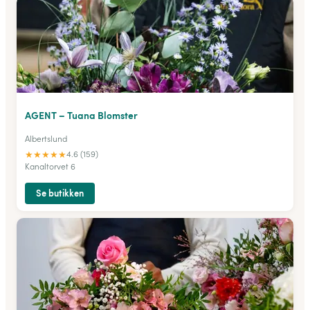
AGENT – Tuana Blomster
Albertslund
★
★
★
★
★
4.6 (159)
Kanaltorvet 6
Se butikken