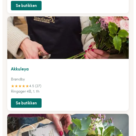
Se butikken
Akkuleya
Brøndby
★
★
★
★
★
4.5 (27)
Ringager 4B, 1. th
Se butikken