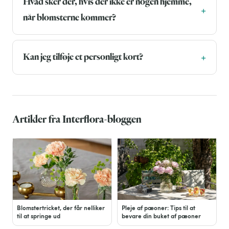
Hvad sker der, hvis der ikke er nogen hjemme,
når blomsterne kommer?
Kan jeg tilføje et personligt kort?
Artikler fra Interflora-bloggen
Blomstertricket, der får nelliker
Pleje af pæoner: Tips til at
til at springe ud
bevare din buket af pæoner