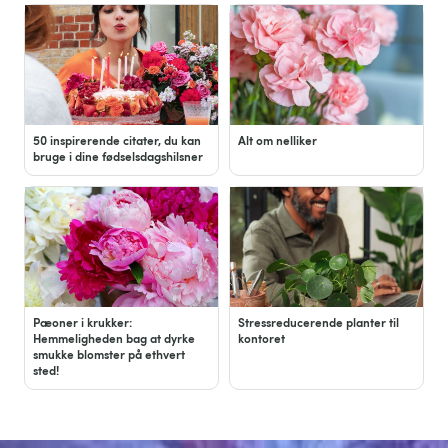
50 inspirerende citater, du kan
Alt om nelliker
bruge i dine fødselsdagshilsner
Pæoner i krukker:
Stressreducerende planter til
Hemmeligheden bag at dyrke
kontoret
smukke blomster på ethvert
sted!