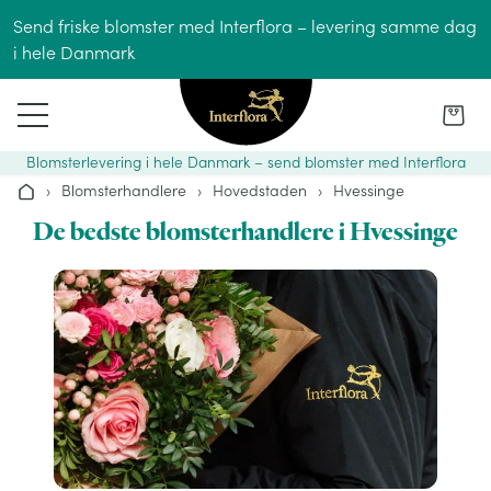
Gå til indhold
Send friske blomster med Interflora – levering samme dag
i hele Danmark
Blomsterlevering i hele Danmark – send blomster med Interflora
›
Blomsterhandlere
›
Hovedstaden
›
Hvessinge
Hjem
De bedste blomsterhandlere i Hvessinge