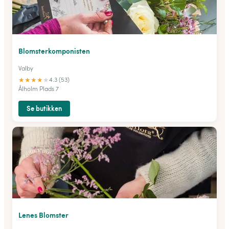
Blomsterkomponisten
Valby
★
★
★
★
★
4.3 (53)
Ålholm Plads 7
Se butikken
Lenes Blomster