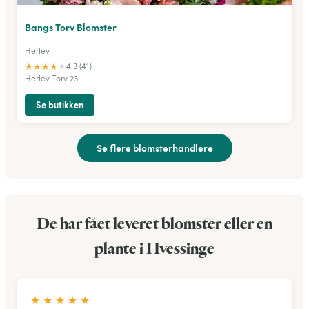
Bangs Torv Blomster
Herlev
★
★
★
★
★
4.3 (41)
Herlev Torv 23
Se butikken
Se flere blomsterhandlere
De har fået leveret blomster eller en
plante i Hvessinge
★
★
★
★
★