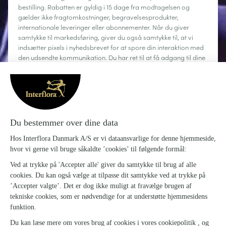
bestilling. Rabatten er gyldig i 15 dage fra modtagelsen og
gælder ikke fragtomkostninger, begravelsesprodukter,
internationale leveringer eller abonnementer. Når du giver
samtykke til markedsføring, giver du også samtykke til, at vi
indsætter pixels i nyhedsbrevet for at spore din interaktion med
den udsendte kommunikation. Du har ret til at få adgang til dine
personoplysninger, rette dem, anmode om sletning, begrænse
behandlingen og gøre brug af din ret til dataportabilitet. Du kan
til enhver tid afmelde dig.
Læs mere
Om Interflora
Sig det med blomster
Kundeservice