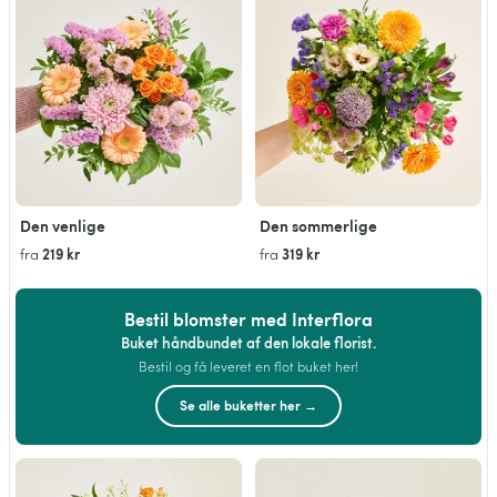
Den venlige
Den sommerlige
219 kr
319 kr
fra
fra
Bestil blomster med Interflora
Buket håndbundet af den lokale florist.
Bestil og få leveret en flot buket her!
Se alle buketter her →