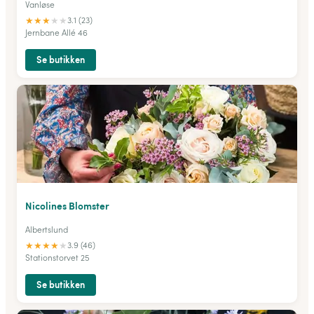
Vanløse
★
★
★
★
★
3.1 (23)
Jernbane Allé 46
Se butikken
Nicolines Blomster
Albertslund
★
★
★
★
★
3.9 (46)
Stationstorvet 25
Se butikken