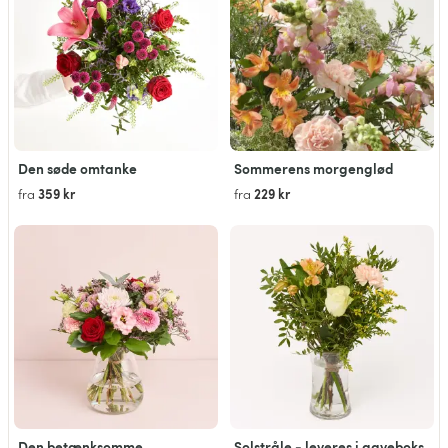
Den søde omtanke
Sommerens morgenglød
359 kr
229 kr
fra
fra
Den betænksomme
Solstråle - leveres i gaveboks