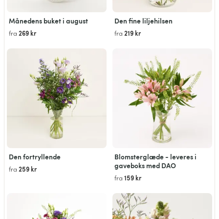
Månedens buket i august
Den fine liljehilsen
269 kr
219 kr
fra
fra
Den fortryllende
Blomsterglæde - leveres i
gaveboks med DAO
259 kr
fra
159 kr
fra