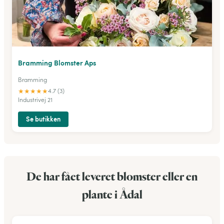
Bramming Blomster Aps
Bramming
★
★
★
★
★
4.7 (3)
Industrivej 21
Se butikken
De har fået leveret blomster eller en
plante i Ådal