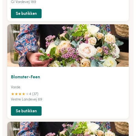
Gl Vardevej 189
Se butikken
Blomster-Feen
Varde
★
★
★
★
★
4 (37)
Vestre Landevej 69
Se butikken