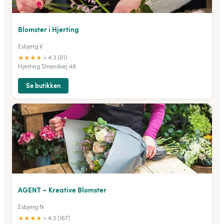
Blomster i Hjerting
Esbjerg V
★
★
★
★
★
4.3 (61)
Hjerting Strandvej 48
Se butikken
AGENT – Kreative Blomster
Esbjerg N
★
★
★
★
★
4.3 (167)