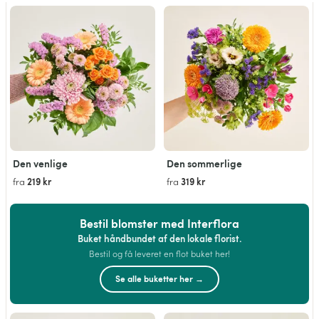
Den venlige
Den sommerlige
219 kr
319 kr
fra
fra
Bestil blomster med Interflora
Buket håndbundet af den lokale florist.
Bestil og få leveret en flot buket her!
Se alle buketter her →