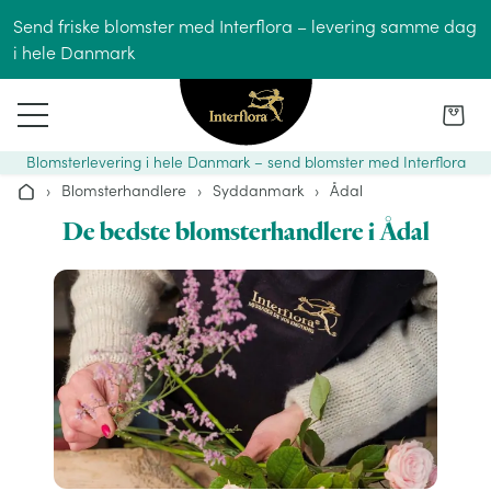
Gå til indhold
Send friske blomster med Interflora – levering samme dag
i hele Danmark
Blomsterlevering i hele Danmark – send blomster med Interflora
›
Blomsterhandlere
›
Syddanmark
›
Ådal
Hjem
De bedste blomsterhandlere i Ådal