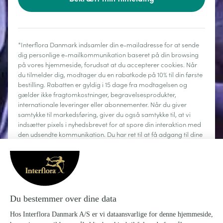
*Interflora Danmark indsamler din e-mailadresse for at sende
dig personlige e-mailkommunikation baseret på din browsing
på vores hjemmeside, forudsat at du accepterer cookies. Når
du tilmelder dig, modtager du en rabatkode på 10% til din første
bestilling. Rabatten er gyldig i 15 dage fra modtagelsen og
gælder ikke fragtomkostninger, begravelsesprodukter,
internationale leveringer eller abonnementer. Når du giver
samtykke til markedsføring, giver du også samtykke til, at vi
indsætter pixels i nyhedsbrevet for at spore din interaktion med
den udsendte kommunikation. Du har ret til at få adgang til dine
personoplysninger, rette dem, anmode om sletning, begrænse
behandlingen og gøre brug af din ret til dataportabilitet. Du kan
til enhver tid afmelde dig.
Læs mere
Om Interflora