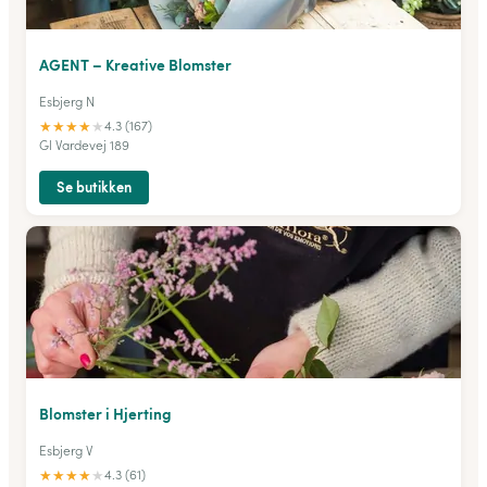
AGENT – Kreative Blomster
Esbjerg N
★
★
★
★
★
4.3 (167)
Gl Vardevej 189
Se butikken
Blomster i Hjerting
Esbjerg V
★
★
★
★
★
4.3 (61)