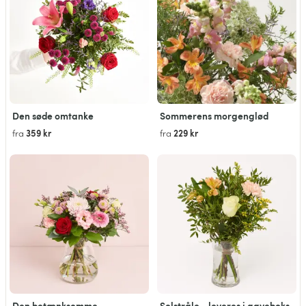
Den søde omtanke
Sommerens morgenglød
359 kr
229 kr
fra
fra
Den betænksomme
Solstråle - leveres i gaveboks