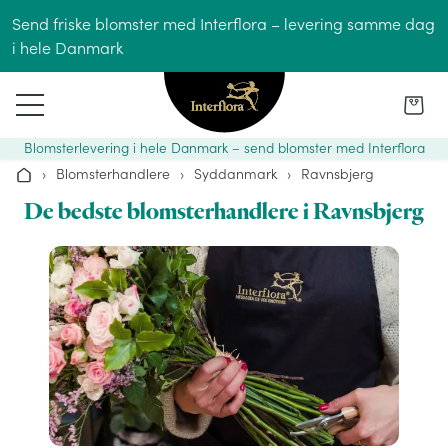
Gå til indhold
Send friske blomster med Interflora – levering samme dag
i hele Danmark
Blomsterlevering i hele Danmark – send blomster med Interflora
›
Blomsterhandlere
›
Syddanmark
›
Ravnsbjerg
Hjem
De bedste blomsterhandlere i Ravnsbjerg