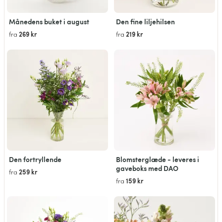
Månedens buket i august
Den fine liljehilsen
269 kr
219 kr
fra
fra
Den fortryllende
Blomsterglæde - leveres i
gaveboks med DAO
259 kr
fra
159 kr
fra