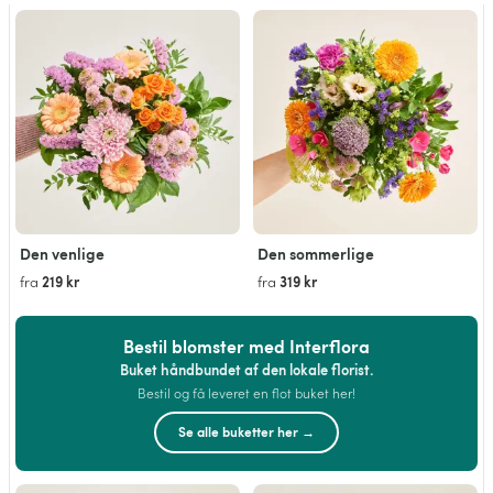
Den venlige
Den sommerlige
219 kr
319 kr
fra
fra
Bestil blomster med Interflora
Buket håndbundet af den lokale florist.
Bestil og få leveret en flot buket her!
Se alle buketter her →