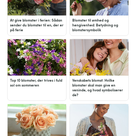
At give blomster i ferien: Sådan
Blomster til ømhed og
sender du blomster til en, der er
hengivenhed: Betydning og
på ferie
blomstersymbolik
Top 10 blomster, der trives i fuld
Venskabets blomst: Hvilke
sol om sommeren
blomster skal man give en
veninde, og hvad symboliserer
de?