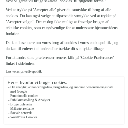
Sig det med blomster
Kundeservice
Følg os
100% sikre køb