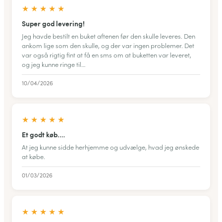
★
★
★
★
★
Super god levering!
Jeg havde bestilt en buket aftenen før den skulle leveres. Den
ankom lige som den skulle, og der var ingen problemer. Det
var også rigtig fint at få en sms om at buketten var leveret,
og jeg kunne ringe til…
10/04/2026
★
★
★
★
★
Et godt køb.…
At jeg kunne sidde herhjemme og udvælge, hvad jeg ønskede
at købe.
01/03/2026
★
★
★
★
★