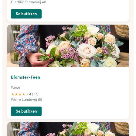
Hjerting Strandvej 48
Se butikken
Blomster-Feen
Varde
★
★
★
★
★
4 (37)
Vestre Landevej 69
Se butikken