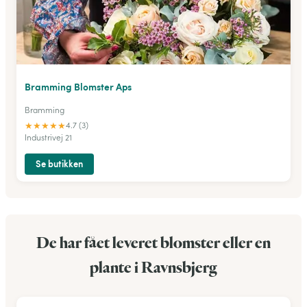
Bramming Blomster Aps
Bramming
★
★
★
★
★
4.7 (3)
Industrivej 21
Se butikken
De har fået leveret blomster eller en
plante i Ravnsbjerg