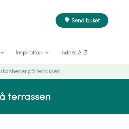
💐 Send buket
Inspiration
Indeks A-Z
7 skønheder på terrassen
på terrassen