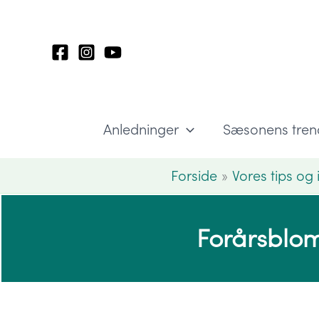
Gå
til
indholdet
Anledninger
Sæsonens tren
Forside
Vores tips og 
Forårsblom