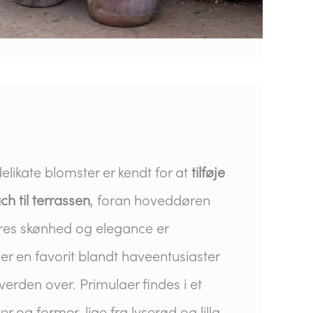
elikate blomster er kendt for at
tilføje
h til terrassen
, foran hoveddøren
eres skønhed og elegance er
er en favorit blandt haveentusiaster
erden over. Primulaer findes i et
r og former, lige fra lyserød og lilla