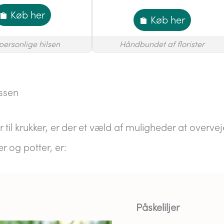
Køb her
Køb her
personlige hilsen
Håndbundet af florister
assen
til krukker, er der et væld af muligheder at overve
er og potter, er:
Påskeliljer