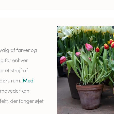
valg af farver og
alg for enhver
r et strejf af
ndørs rum.
Med
rhoveder kan
fekt, der fanger øjet