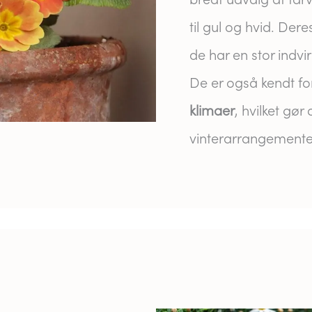
til gul og hvid. Der
de har en stor indvi
De er også kendt for
klimaer
, hvilket gør 
vinterarrangemente