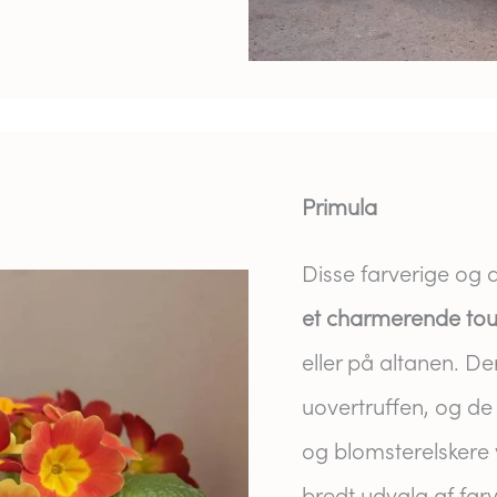
Primula
Disse farverige og d
et charmerende touc
eller på altanen. D
uovertruffen, og de 
og blomsterelskere v
bredt udvalg af farve