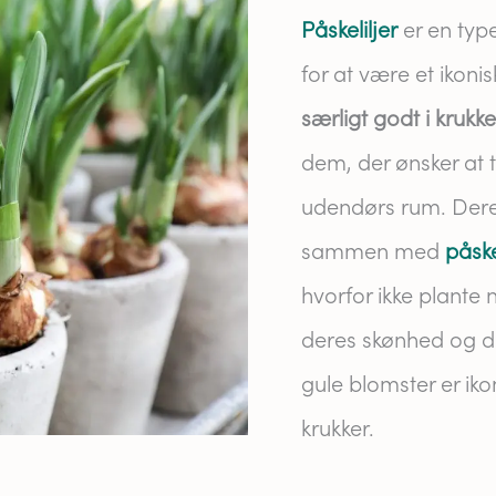
Påskeliljer
er en typ
for at være et ikoni
særligt godt i krukke
dem, der ønsker at til
udendørs rum. Deres
sammen med
påsk
hvorfor ikke plante n
deres skønhed og du
gule blomster er iko
krukker.